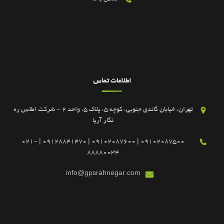
اطلاعات تماس
تهران، خیابان گاندی جنوبی، کوچه 5، پلاک 5، واحد 2 - شرکت اطلس ره
نگار آریا
09102087500 | 09102087600 | 09128841470 | 021-
88880034
info@gpsrahnegar.com