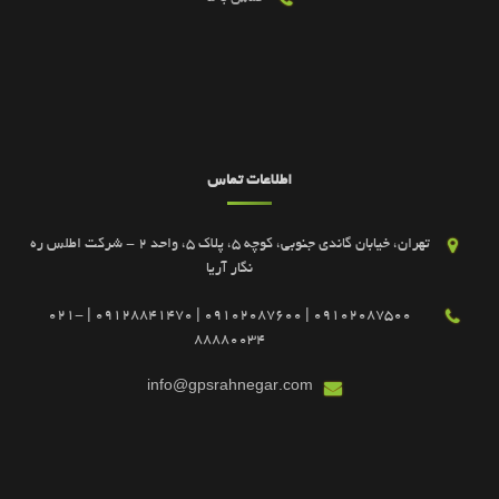
اطلاعات تماس
تهران، خیابان گاندی جنوبی، کوچه 5، پلاک 5، واحد 2 - شرکت اطلس ره
نگار آریا
09102087500 | 09102087600 | 09128841470 | 021-
88880034
info@gpsrahnegar.com