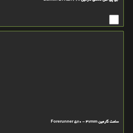
جی پی اس دستی گارمین Garmin ETREX 32x
ساعت گارمین Forerunner 570 - 47mm