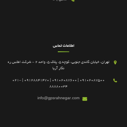
اطلاعات تماس
تهران، خیابان گاندی جنوبی، کوچه 5، پلاک 5، واحد 2 - شرکت اطلس ره
نگار آریا
09102087500 | 09102087600 | 09128841470 | 021-
88880034
info@gpsrahnegar.com