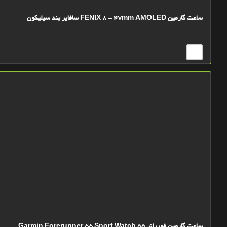
ساعت گارمین FENIX 8 - 47mm AMOLED سافایر بند سیلیکون