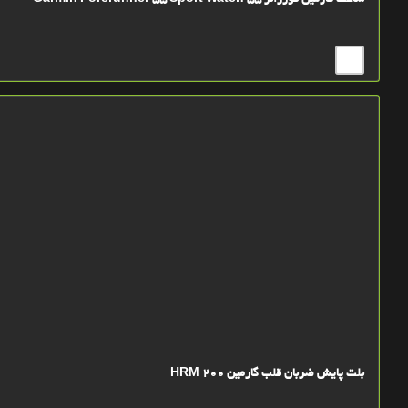
ساعت گارمين فوررانر 55 Garmin Forerunner 55 Sport Watch
بلت پایش ضربان قلب گارمین HRM 200