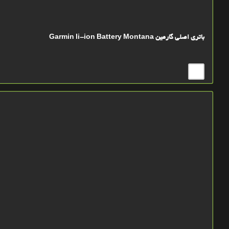
باتري اصلي گارمین Garmin li-ion Battery Montana