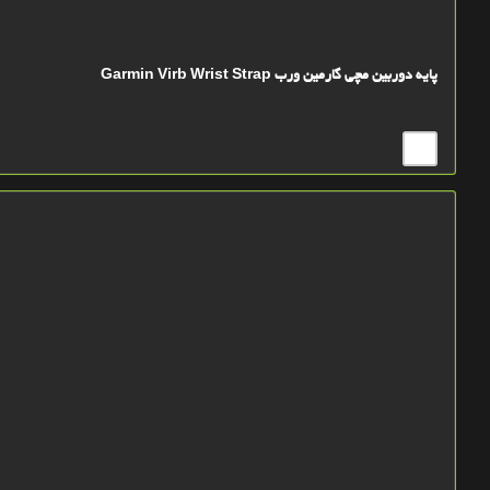
پایه دوربین مچی گارمین ورب Garmin Virb Wrist Strap