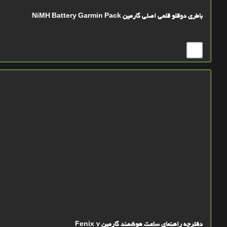
باطری دوقلو قلمی اصلی گارمین NiMH Battery Garmin Pack
دفترچه راهنمای ساعت هوشمند گارمین Fenix 7