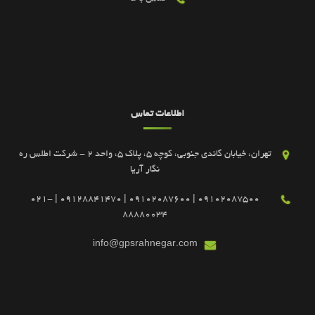
اطلاعات تماس
تهران، خیابان گاندی جنوبی، کوچه 5، پلاک 5، واحد 2 - شرکت اطلس ره
نگار آریا
09102087500 | 09102087600 | 09128841470 | 021-
88880034
info@gpsrahnegar.com