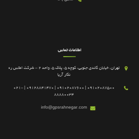
اطلاعات تماس
تهران، خیابان گاندی جنوبی، کوچه 5، پلاک 5، واحد 2 - شرکت اطلس ره
نگار آریا
09102087500 | 09102087600 | 09128841470 | 021-
88880034
info@gpsrahnegar.com