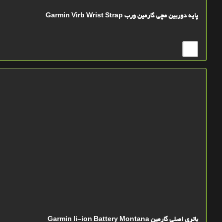
پایه دوربین مچی گارمین ورب Garmin Virb Wrist Strap
باتري اصلي گارمین Garmin li-ion Battery Montana