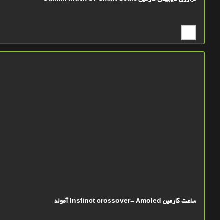
ترازوی دیجیتال گارمین Garmin Index S2 Smart Scale
ساعت گارمین Instinct crossover- Amoled آمولد