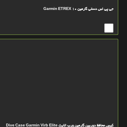
جی پی اس دستی گارمین Garmin ETREX 10
کیس محافظ دوربین گارمین ورب الایت Dive Case Garmin Virb Elite