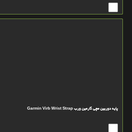
پایه دوربین مچی گارمین ورب Garmin Virb Wrist Strap