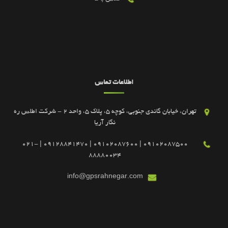
اطلاعات تماس
تهران، خیابان گاندی جنوبی، کوچه 5، پلاک 5، واحد 2 - شرکت اطلس ره
نگار آریا
09102087500 | 09102087600 | 09128841470 | 021-
88880034
info@gpsrahnegar.com