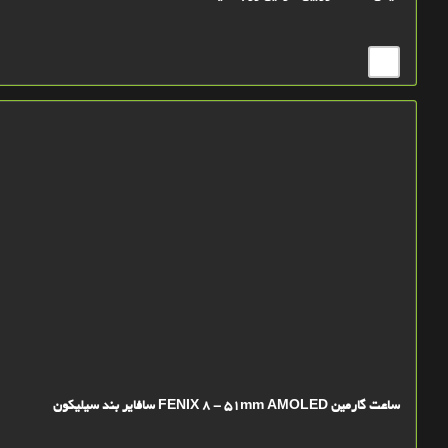
ساعت گارمین FENIX 8 - 51mm AMOLED سافایر بند سیلیکون