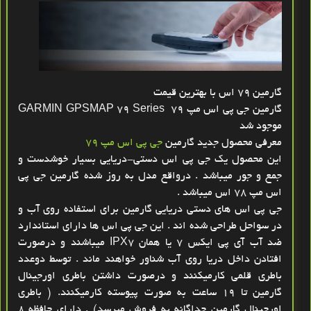
گارمین 79 اس با بهترین قیمت
گارمین جی پی اس مپ 79 GARMIN GPSMAP 79 Series
موجود شد
معرفی محصول جدید گارمین
جی پی اس مپ 79
این محصول یک جی پی اس دستی-دریایی بسیار خوشدست و
جمع و جور میباشد . درواقع مدل به روز شده گارمین جی پی
اس مپ 78 اس میباشد .
جی پی اس های دستی دریایی گارمین برای استفاده روی آب و
در سواحل طراحی شده اند . این جی پی اس ها دارای استاندارد
ضد آب آی پی ایکس 7 یا همان IPX7 میباشند و درصورت
افتادن داخل دریا روی آب شناور خواهند ماند . توسط دوعدد
باطری قلمی کارمیکنند و درصورت داشتن باطری اورجینال
گارمین تا 19 ساعت به صورت پیوسته کارمیکنند. ( باطری
اورجینال گارمین جداگانه به فروش میرسد) . دارای حافظه 8