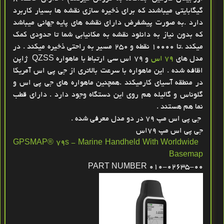
گیگابایتی میباشند که برای ذخیره سازی نقشه ها بسیار کاربرد
دارد .به صورت پیشفرض دارای نقشه های پایه جهانی میباشد
که بدون نیاز به دانلود نقشه به مکانیابی شما تا حدودی کمک
میکند .تا 10000 نقطه و 250 مسیر به راحتی ذخیره میکند . در
مدل های
79 اس
و 79 اس سی ارتباط با ماهواره QZSS ژاپن
اظافه شده . این ماهواره با سرعت بالاتری از جی پی اس آمریکا
در منطقه آسیای کارمیکند .همچنین ماهواره های جی پی اس و
گلوناس و گالیله هم روی این دستگاه وجود دارد . دارای قطب
نما هم هستند .
جی پی اس مپ 79 در دو مدل معرفی شده .
جی پی اس مپ 79اس
GPSMAP® 79s - Marine Handheld With Worldwide
Basemap
PART NUMBER 010-02635-00