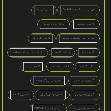
جی_پی_اس_GARMIN_79S
دستی_گارمین
گارمین_ماهیگیری
نقشه_ساحل_گارمین
جی_پی_اس_ماهیگیری_گارمین
گارمین_بلوچارت
گارمین_قایق
دریایی_گارمین
گارمین_جی_پی_اس_79SC
نقشه_گارمین
گارمین_79_اس
گارمین_تهران
گارمین_مپ_79اس
دستی_دریایی_گارمین79
گارمین_بندر_انزلی
نقشه_سواحل_گارمین
گارمین_79SC
هندهلد_گارمین_79
گارمین_GPSMAP_79S