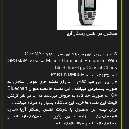
همکنون در اطلس رهنگار آریا
گارمین جی پی اس مپ 79 اس سی GPSMAP 79sc
GPSMAP 79sc - Marine Handheld Preloaded With
BlueChart® g3 Coastal Charts
PART NUMBER 010-02635-02
جی پی اس مپ 79sc دارای نقشه های نمودار ساحلی به
صورت پیشفرض میباشد . این نقشه ها تحت عنوان Bluechart
G3 به صورت جداگانه به فروش میرسند که با در نظر گرفتن
قیمت این نقشه ها خرید این دستگاه بسیار به صرفه میباشد .
برای تهیه این محصول با شرکت اطلس رهنگار آریا شماره
88880034 – 021 تماس بگیرید . 09102087500 و
09102087600 و 09128841470