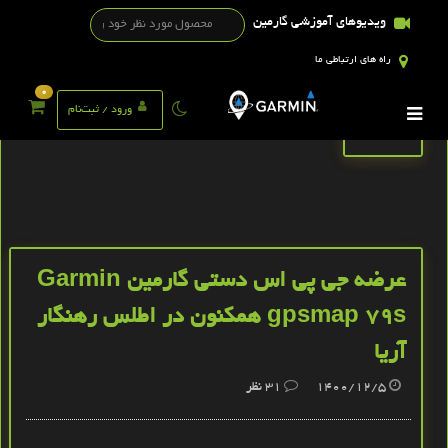
ویدیوهای آموزشی گارمین
راه های ارتباطی ما
0
تگ ها
ورود / ثبت‌نام
عرضه جی پی اس دستی گارمین Garmin
gpsmap 79s همکنون در اطلس رهنگار
آریا
1400/12/5
31
نظر