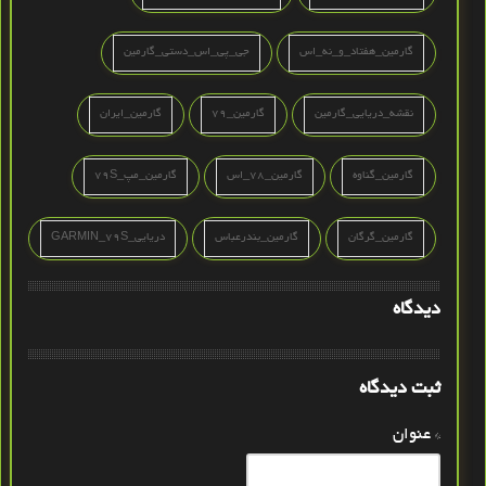
گارمین_هفتاد_و_نه_اس
جی_پی_اس_دستی_گارمین
نقشه_دریایی_گارمین
گارمین_79
گارمین_ایران
گارمین_گناوه
گارمین_78_اس
گارمین_مپ_79S
گارمین_گرگان
گارمین_بندرعباس
دریایی_GARMIN_79S
دیدگاه
ثبت دیدگاه
* عنوان