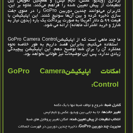
برداری (ویدیو، عکس، تایم ‌لپس) و همچنین تعویض بین
تنظیمات از پیش تعیین ‌شده را فراهم می‌کند. علاوه بر این،
کاربران می‌توانند چندین دوربین
GoPro
را در منوی جفت
‌سازی ذخیره کرده و بین آن‌ها سوئیچ کنند. این اپلیکیشن با
قیمت
۵.۹۹
دلار آمریکا به‌ صورت پرداخت یک ‌باره (بدون نیاز به
شارژ و خرید اشتراک ماهانه) ارائه می ‌شود
.
ما چند ماهی است که از اپلیکیشن
GoPro Camera Control
استفاده می‌کنیم، بنابراین قصد داریم به ‌طور خلاصه نحوه
عملکرد آن را برای شما توضیح دهم. این اپلیکیشن پیچیدگی
زیادی ندارد، پس این توضیحات نیز طولانی نخواهد بود
.
امکانات اپلیکیشن
GoPro Camera
:
Control
کنترل ضبط:
شروع و توقف ضبط تنها با یک دکمه
تغییر حالت‌ها:
جا به ‌جایی بین ویدیو، عکس و تایم ‌لپس
انتخاب تنظیمات از پیش تعیین ‌شده:
امکان تغییر پروفایل ‌های ضبط
مدیریت چند دوربین
GoPro
:
ذخیره چندین دوربین در فهرست اتصالات