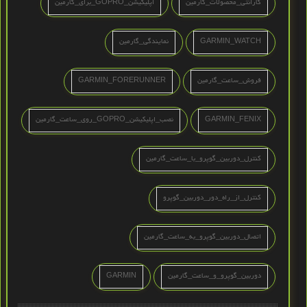
گارانتی_محصولات_گارمین
اپلیکیشن_GOPRO_برای_گارمین
GARMIN_WATCH
نمایندگی_گارمین
فروش_ساعت_گارمین
GARMIN_FORERUNNER
GARMIN_FENIX
نصب_اپلیکیشن_GOPRO_روی_ساعت_گارمین
کنترل_دوربین_گوپرو_با_ساعت_گارمین
کنترل_از_راه_دور_دوربین_گوپرو
اتصال_دوربین_گوپرو_به_ساعت_گارمین
دوربین_گوپرو_و_ساعت_گارمین
GARMIN