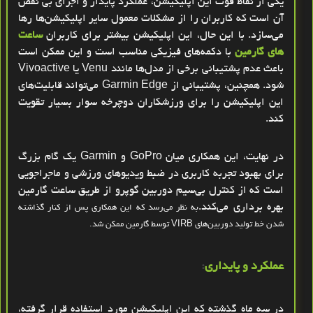
یکی از نقاط قوت این اپلیکیشن،
عملکرد پایدار
و
اجرای بی‌ نقص
آن است که کاربران را از مشکلات معمول سایر اپلیکیشن‌ها رها
می‌سازد. با این حال، این اپلیکیشن بیشتر برای کاربران
ساعت‌
های گارمین
با دکمه‌های فیزیکی مناسب است و این ممکن است
باعث عدم پشتیبانی برخی از مدل‌ها مانند
Venu
یا
Vivoactive
شود. همچنین، پشتیبانی از
Garmin Edge
می‌تواند قابلیت‌های
این اپلیکیشن را برای ورزشکاران دوچرخه‌ سوار بسیار تقویت
کند.
در نهایت، این همکاری میان
GoPro
و
Garmin
یک گام بزرگ
برای بهبود تجربه کاربری در ضبط ویدیوهای ورزشی و ماجراجویی
است که از کنترل بی‌سیم دوربین گوپرو از طریق ساعت گارمین
بهره‌ برداری می‌کند.
به نظر می‌رسد که این همکاری پس از کنار گذاشته
شدن خط تولید دوربین‌های
VIRB
توسط گارمین
ممکن شد.
عملکرد و پایداری
:
در سه ماه گذشته که این اپلیکیشن مورد استفاده قرار گرفته،