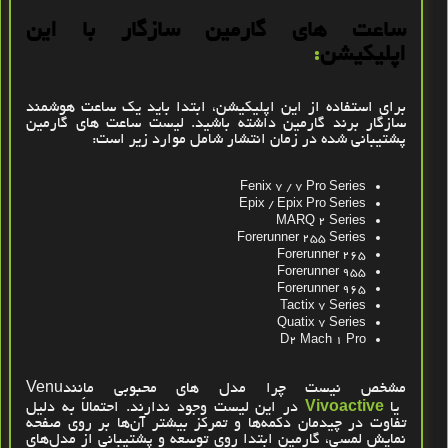
ساعت‌ های گارمین سازگار با این
اپلیکیشن
:
برای استفاده از این اپلیکیشن، ابتدا باید یک ساعت هوشمند
سازگار برند گارمین داشته باشید. لیست ساعت‌ های گارمین
پشتیبانی ‌شده در زمان انتشار شامل موارد زیر است
:
Fenix 7 / 7 Pro Series
Epix / Epix Pro Series
MARQ 2 Series
Forerunner 255 Series
Forerunner 265
Forerunner 955
Forerunner 965
Tactix 7 Series
Quatix 7 Series
D2 Mach 1 Pro
مشخص نیست چرا مدل‌ های محبوبی مانند
Venu
یا
Vivoactive
در این لیست وجود ندارند. احتمالاً به دلیل
تفاوت در چیدمان دکمه‌ها و تمرکز بیشتر آن‌ها بر روی صفحه
‌نمایش لمسی، گارمین ابتدا روی توسعه و پشتیبانی از مدل‌های