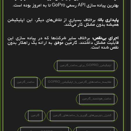
بهترین پیاده‌ سازی
API
رسمی
GoPro
تا به امروز بوده است
.
پایداری بالا:
برخلاف بسیاری از تلاش‌های دیگر، این اپلیکیشن
همیشه بدون مشکل کار می‌کند
.
اجرای بی‌نقص:
برخلاف سایر شرکت‌ها که در پیاده ‌سازی این
قابلیت مشکل داشتند، گارمین موفق به ارائه یک راهکار بدون
نقص شده است
.
اپلیکیشن_GOPRO_برای_ساعت_گارمین
مقایسه_ساعت‌های_گارمین_با_اپلیکیشن_GOPRO
ساعت_گارمین
ساعت_هوشمند_گارمین
کنترل_دوربین‌های_گوپرو_با_ساعت‌های_گارمین
گارمین