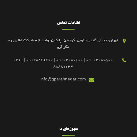
اطلاعات تماس
تهران، خیابان گاندی جنوبی، کوچه 5، پلاک 5، واحد 2 - شرکت اطلس ره
نگار آریا
09102087500 | 09102087600 | 09128841470 | 021-
88880034
info@gpsrahnegar.com
مجوزهای ما