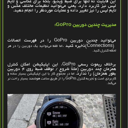
این قابلیت نه
‌تنها برای ضبط ویدیو، بلکه برای عکاسی و تایم‌
لپس نیز کاربرد دارد. یعنی می‌توانید تنظیمات مختلف عکس و
تایم ‌لپس را نیز تغییر داده و عملیات موردنظر را انجام دهید
.
مدیریت چندین دوربین
:GoPro
می‌توانید چندین دوربین
GoPro
را در فهرست اتصالات
(Connections)
ذخیره کنید
.
اما فقط می‌توانید یک دوربین را در هر
لحظه کنترل کنید
.
برخلاف ریموت رسمی
GoPro
، این اپلیکیشن امکان کنترل
همزمان چند دوربین (مثلاً شروع / توقف ضبط روی
۴
دوربین
بطور همزمان) را ندارد
.
اما در مجموع، کار با این اپلیکیشن بسیار ساده و
کاربردی است و تجربه کنترل
GoPro
را از طریق ساعت هوشمند بسیار راحت ‌تر
می‌کند
.