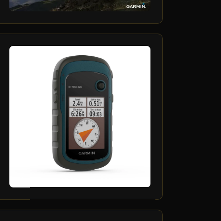
6
ارديبهشت