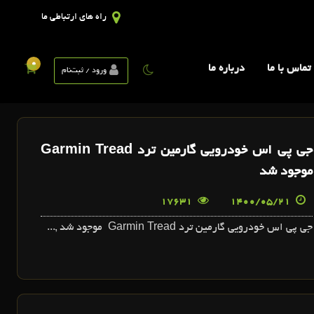
راه های ارتباطی ما
0
تماس با ما
درباره ما
ورود / ثبت‌نام
جي پي اس خودرويي گارمين ترد Garmin Tread
موجود شد
17631
1400/05/21
جي پي اس خودرويي گارمين ترد Garmin Tread موجود شد ,...