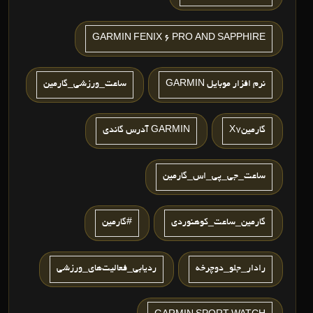
GARMIN FENIX 6 PRO AND SAPPHIRE
نرم افزار موبایل GARMIN
ساعت_ورزشی_گارمین
گارمینX7
GARMIN آدرس گاندی
ساعت_جی_پی_اس_گارمین
گارمین_ساعت_کوهنوردی
#گارمین
رادار_جلو_دوچرخه
ردیابی_فعالیت‌های_ورزشی