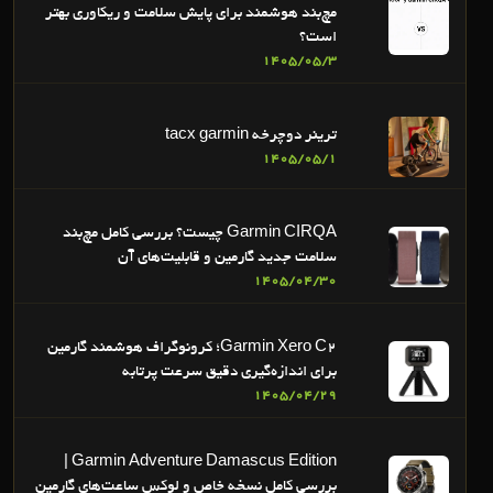
مچ‌بند هوشمند برای پایش سلامت و ریکاوری بهتر
است؟
1405/05/3
ترینر دوچرخه tacx garmin
1405/05/1
Garmin CIRQA چیست؟ بررسی کامل مچ‌بند
سلامت جدید گارمین و قابلیت‌های آن
1405/04/30
Garmin Xero C2؛ کرونوگراف هوشمند گارمین
برای اندازه‌گیری دقیق سرعت پرتابه
1405/04/29
Garmin Adventure Damascus Edition |
بررسی کامل نسخه خاص و لوکس ساعت‌های گارمین