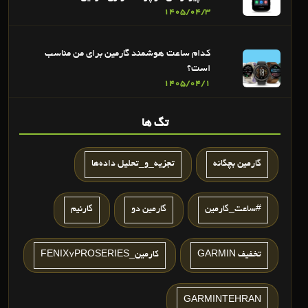
1405/04/3
کدام ساعت هوشمند گارمین برای من مناسب
است؟
1405/04/1
تگ ها
گارمین بچگانه
تجزیه_و_تحلیل داده‌ها
#ساعت_گارمین
گارمين دو
گارنیم
تخفیف GARMIN
کارمین_FENIX7PROSERIES
GARMINTEHRAN