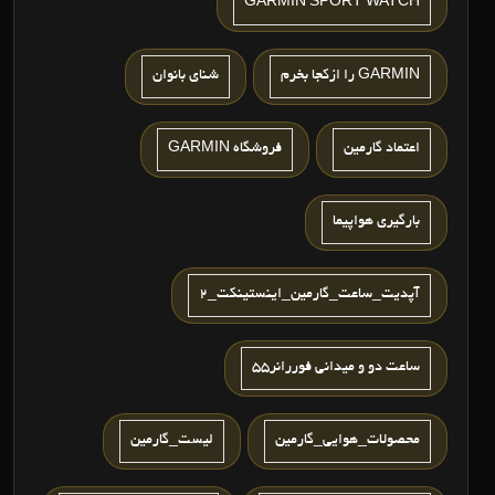
GARMIN SPORT WATCH
GARMIN را ازکجا بخرم
شنای بانوان
اعتماد گارمین
فروشگاه GARMIN
بارگیری هواپیما
آپدیت_ساعت_گارمین_اینستینکت_2
ساعت دو و میدانی فوررانر55
محصولات_هوایی_گارمین
لیست_گارمین