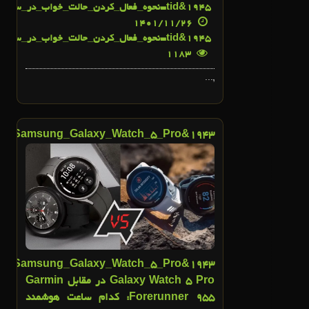
45&tid=نحوه_فعال_کردن_حالت_خواب_در_ساعت_گارمین">
19
1401/11/26
45&tid=نحوه_فعال_کردن_حالت_خواب_در_ساعت_گارمین">
19
1183
,...
43&tid=Samsung_Galaxy_Watch_5_Pro_در_مقابل_Garmin_Forerunner_955:_کدام_ساعت_هوشمند_بهتر_است؟">
19
24
بهمن
19
Galaxy Watch 5 Pro در مقابل Garmin
Forerunner 955: کدام ساعت هوشمند