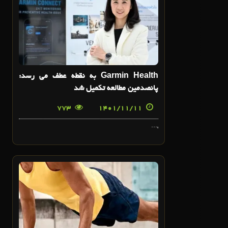
بهمن
Garmin Health به نقطه عطف می رسد:
پانصدمین مطالعه تکمیل شد
773
1401/11/11
,...
10
بهمن