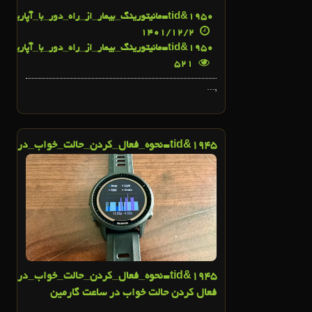
50&tid=مانیتورینگ_بیمار_از_راه_دور_با_آپاریتو_و_گارمین">
19
1401/12/2
50&tid=مانیتورینگ_بیمار_از_راه_دور_با_آپاریتو_و_گارمین">
19
521
,...
45&tid=نحوه_فعال_کردن_حالت_خواب_در_ساعت_گارمین">
19
26
بهمن
19
45&tid=نحوه_فعال_کردن_حالت_خواب_در_س
فعال کردن حالت خواب در ساعت گارمین