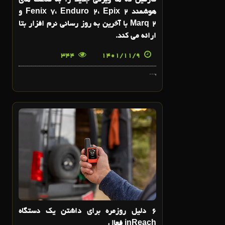
گارمین ده ها ویژگی جدید را به ساعت های
هوشمند Fenix 7، Enduro 2، Epix 2 و
Marq 2 با آخرین به روز رسانی نرم افزار بتا
ارائه می کند.
344
1401/11/9
,...
8
بهمن
6 دلیل روزمره برای داشتن یک دستگاه
inReach فعال