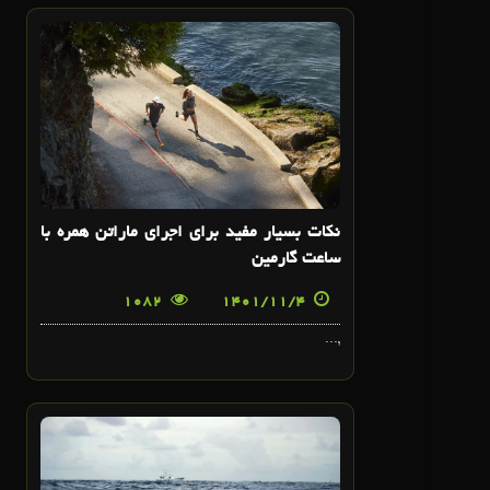
4
بهمن
نکات بسیار مفید برای اجرای ماراتن همره با
ساعت گارمین
1082
1401/11/4
,...
2
بهمن