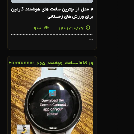
4 مدل از بهترین ساعت های هوشمند گارمین
برای ورزش های زمستانی
900
1401/10/27
,...
19
&tid=ساعت_هوشمند_Garmin_Forerunner_265_ممکن_است_به_زودی_پس_از_تشکیل_پرونده_FCC_عرضه_شود">
26
دی