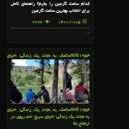
کدام ساعت گارمین را بخرم؟ راهنمای کامل
برای انتخاب بهترین ساعت گارمین
2786
1401/10/5
,...
54&tid=کمک_به_نجات_یک_زندگی:_احیای_سریع_ادم_ریوی_در_ارتفاع_بالا">
19
6
اسفند
19
54&tid=کمک_به_نجات_یک_زندگی:_احیای_س
به نجات یک زندگی: احیای سریع ادم ریوی در
ارتفاع بالا