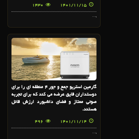
1430
1401/11/15
,...
14
بهمن
گارمین استریو جمع و جور 4 منطقه ای را برای
دوستداران قایق عرضه می کند که برای تجربه
صوتی ممتاز و فضای داشبورد ارزش قائل
هستند.
496
1401/11/14
,...