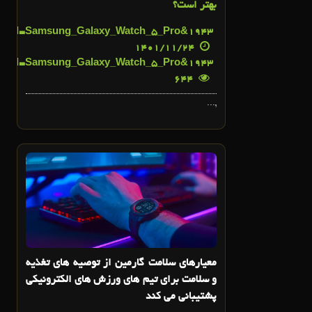
بهتر است؟
43&tid=Samsung_Galaxy_Watch_5_Pro_در_مقابل_Garmin_Forerunner_955:_کدام_ساعت_هوشمند_بهتر_است؟">
19
1401/11/24
43&tid=Samsung_Galaxy_Watch_5_Pro_در_مقابل_Garmin_Forerunner_955:_کدام_ساعت_هوشمند_بهتر_است؟">
19
644
,...
15
بهمن
معیارهای سلامت گارمین از توصیه های تغذیه
و سلامت برای تیم های ورزش های الکترونیکی
پشتیبانی می کند