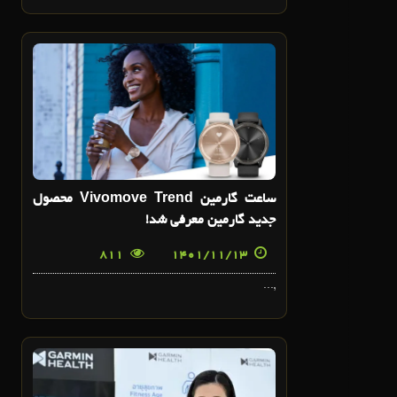
13
بهمن
ساعت گارمین Vivomove Trend محصول
جدید گارمین معرفی شد!
811
1401/11/13
,...
11