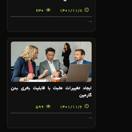
630
1401/11/8
,...
6
بهمن
ایجاد تغییرات مثبت با قابلیت باتری بدن
گارمین
599
1401/11/6
,...