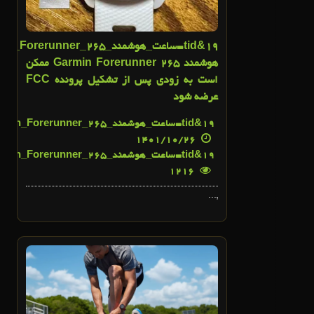
19
هوشمند Garmin Forerunner 265 ممکن
است به زودی پس از تشکیل پرونده FCC
عرضه شود
19
&tid=ساعت_هوشمند_Garmin_Forerunner_265_ممکن_است_به_زودی_پس_از_تشکیل_پرونده_FCC_عرضه_شود">
1401/10/26
19
&tid=ساعت_هوشمند_Garmin_Forerunner_265_ممکن_است_به_زودی_پس_از_تشکیل_پرونده_FCC_عرضه_شود">
1216
,...
22
دی