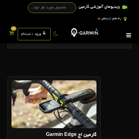
ویدیوهای آموزشی گارمین
راه های ارتباطی ما
0
تگ ها
ورود / ثبت‌نام
29
مهر
گارمين اج Garmin Edge