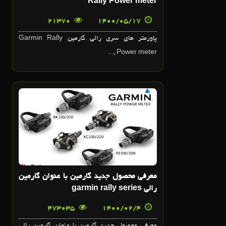
Rally Power meter
21370
1400/05/17
پاورمتر هاي سري رالي گارمين Garmin Rally
Power meter ,...
4
ارديبهشت
معرفي محصول جديد گارمين با عنوان گارمين
رالي garmin rally series
473035
1400/02/4
معرفي محصول جديد گارمين با عنوان گارمين رالي