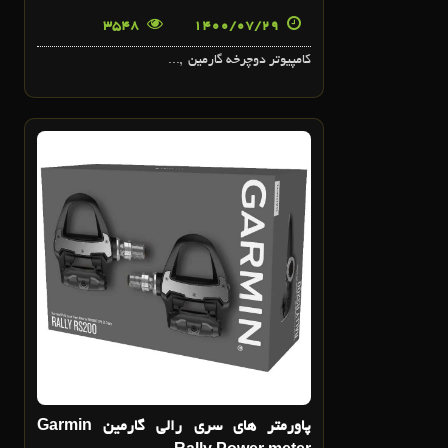
3548
1400/07/29
کامپيوتر دوچرخه گارمين ,...
17
مرداد
پاورمتر هاي سري رالي گارمين Garmin