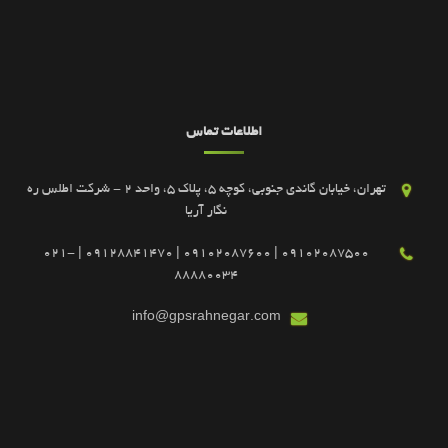
اطلاعات تماس
تهران، خیابان گاندی جنوبی، کوچه 5، پلاک 5، واحد 2 - شرکت اطلس ره
نگار آریا
09102087500 | 09102087600 | 09128841470 | 021-
88880034
info@gpsrahnegar.com