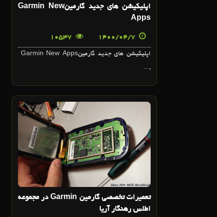
اپليکيشن هاي جديد گارمينGarmin New
Apps
10537
1400/04/7
اپليکيشن هاي جديد گارمينGarmin New Apps
,...
19
ارديبهشت
تعميرات تخصصي گارمين Garmin در مجموعه
اطلس رهنگار آريا