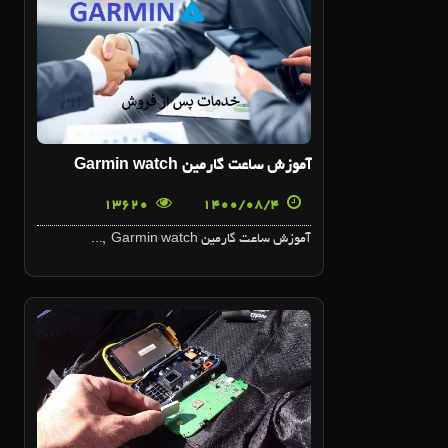
4
آبان
آموزش ساعت گارمين Garmin watch
13620
1400/08/4
آموزش ساعت گارمين Garmin watch ,...
28
مهر