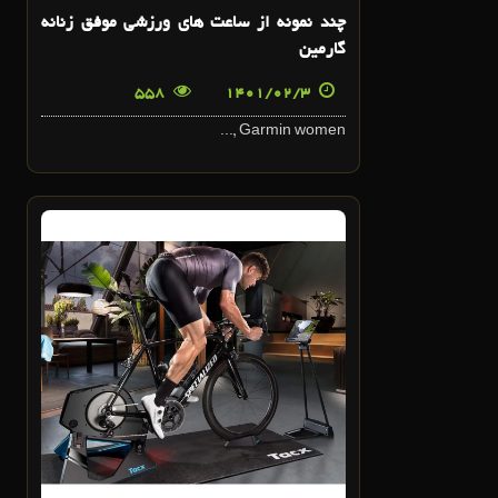
چند نمونه از ساعت های ورزشی موفق زنانه
گارمین
558
1401/02/3
Garmin women ,...
4
فروردین