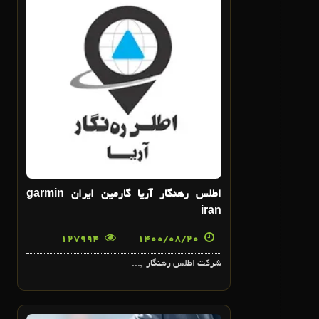
20
آبان
اطلس رهنگار آريا گارمين ايران garmin
iran
127994
1400/08/20
شرکت اطلس رهنگار ,...