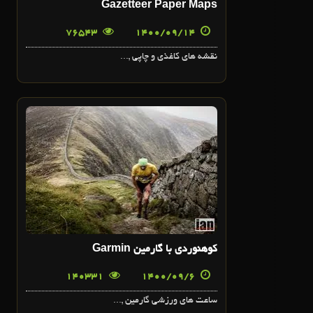
Gazetteer Paper Maps
76543
1400/09/14
نقشه هاي کاغذي و چاپي ,...
6
آذر
کوهنوردي با گارمين Garmin
140331
1400/09/6
ساعت هاي ورزشي گارمين ,...