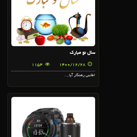
سال نو مبارک
1154
1400/12/28
اطلس رهنگار آیا ,...
23
اسفند