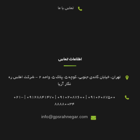
تماس با ما
اطلاعات تماس
تهران، خیابان گاندی جنوبی، کوچه 5، پلاک 5، واحد 2 - شرکت اطلس ره
نگار آریا
09102087500 | 09102087600 | 09128841470 | 021-
88880034
info@gpsrahnegar.com