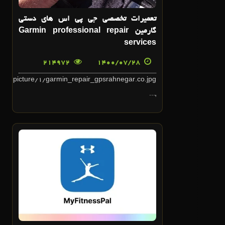
تعميرات تخصصي جي پي اس هاي دستي
گارمين Garmin professional repair
services
214972
1400/07/28
com/picture/1/garmin_repair_gpsrahnegar.co.jpg
,...
7
تير