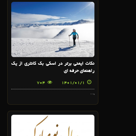
1
فروردین
نکات ایمنی برتر در اسکی بک کانتری از یک
راهنمای حرفه ای
704
1401/01/1
,...
28
اسفند