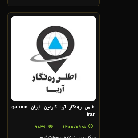
5
آذر
اطلس رهنگار آريا گارمين ايران garmin
iran
9846
1400/09/5
بزرگترین واردکننده محصولات گارمین ,...