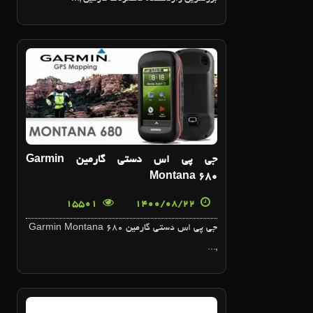
22
آبان
جي پي اس دستي گارمين Garmin
Montana 680
15501
1400/08/22
جي پي اس دستي گارمين Garmin Montana 680
,...