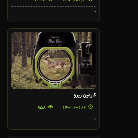
2328
1401/01/3
,...
2
فروردین
گارمین زیرو
958
1401/01/2
,...