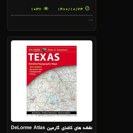
1037
1400/10/24
,...
14
آذر
نقشه هاي کاغذي گارمين DeLorme Atlas