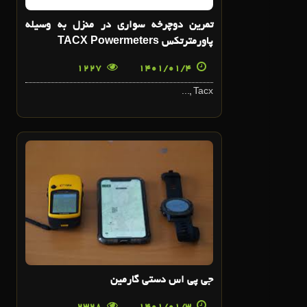
تمرين دوچرخه سواري در منزل به وسيله
پاورمترتکس TACX Powermeters
1227
1401/01/4
Tacx ,...
3
فروردین
جی پی اس دستی گارمین