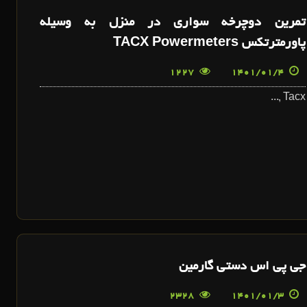
تمرين دوچرخه سواري در منزل به وسيله
پاورمترتکس TACX Powermeters
1227
1401/01/4
Tacx ,...
جی پی اس دستی گارمین
2328
1401/01/3