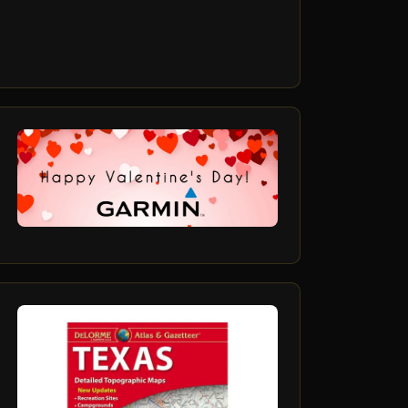
24
دی
14
آذر