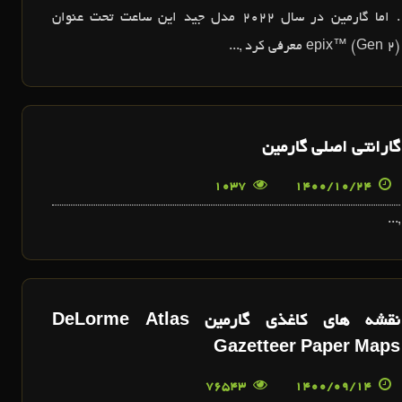
. اما گارمین در سال 2022 مدل جید این ساعت تحت عنوان
epix™ (Gen 2) معرفی کرد ,...
گارانتی اصلی گارمین
1037
1400/10/24
,...
نقشه هاي کاغذي گارمين DeLorme Atlas
Gazetteer Paper Maps
76543
1400/09/14