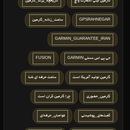
گارمين ليلي اسمارت واچ
تاریخچه_برند_گارمین
GPSRAHNEGAR
ساعت_زنانه_گارمین
GARMIN_GUARANTEE_IRAN
جی پی اس دستی GARMIN
FUSION
گارمين توليد آمريکا است
ساعت حرفه ای شنا
گارمین_حضوری
چرا گارمین گران است
گجت‌های_پوشیدنی
غواصان_حرفه‌ای