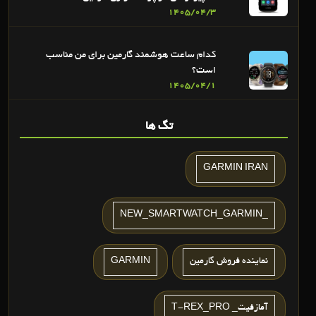
1405/04/3
کدام ساعت هوشمند گارمین برای من مناسب
است؟
1405/04/1
تگ ها
GARMIN IRAN
_NEW_SMARTWATCH_GARMIN
نماينده فروش گارمين
GARMIN
آمازفیت_ T-REX_PRO