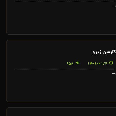
,...
گارمین زیرو
958
1401/01/2
,...