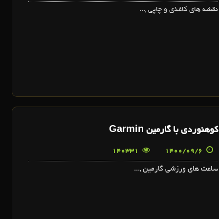
نقشه هاي کاغذي و چاپي ,...
کوهنوردي با گارمين Garmin
140331
1400/09/6
ساعت هاي ورزشي گارمين ,...