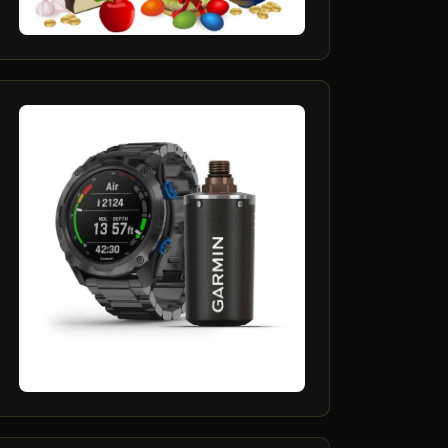
23
اسفند