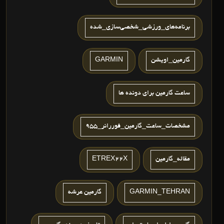
برنامه‌های_ورزشی_شخصی‌سازی‌_شده
گارمین_اویشن
GARMIN
ساعت گارمین برای دونده ها
مشخصات_ساعت_گارمین_فوررانر_955
مقاله_گارمین
ETREX22X
GARMIN_TEHRAN
گارمین عرشه