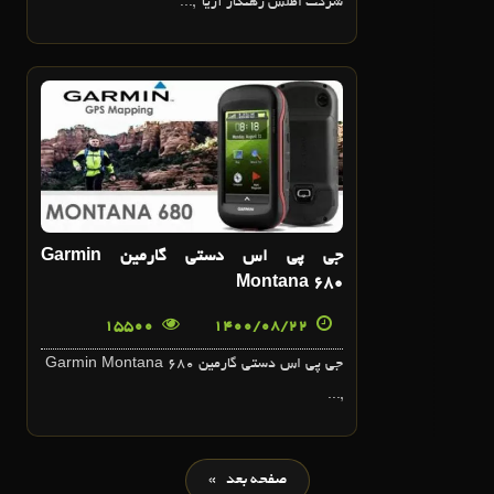
شرکت اطلس رهنگار آريا ,...
22
آبان
جي پي اس دستي گارمين Garmin
Montana 680
15500
1400/08/22
جي پي اس دستي گارمين Garmin Montana 680
,...
صفحه بعد »