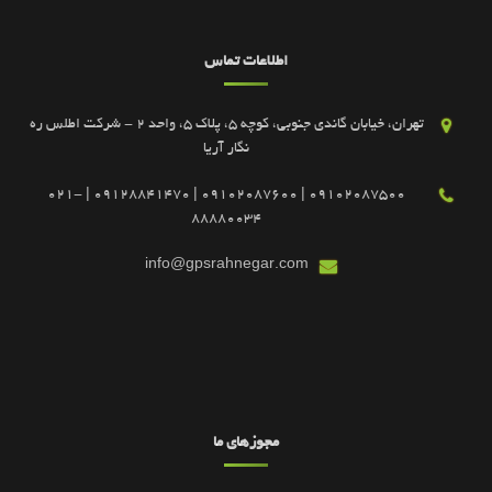
اطلاعات تماس
تهران، خیابان گاندی جنوبی، کوچه 5، پلاک 5، واحد 2 - شرکت اطلس ره
نگار آریا
09102087500 | 09102087600 | 09128841470 | 021-
88880034
info@gpsrahnegar.com
مجوزهای ما