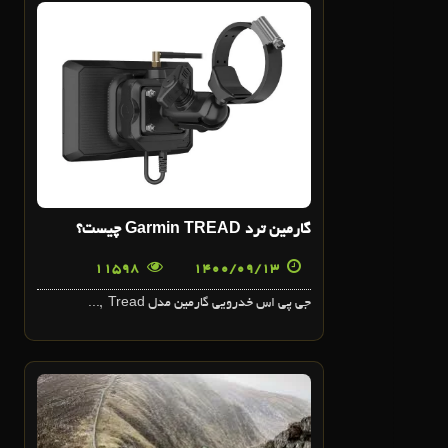
13
آذر
گارمين ترد Garmin TREAD چيست؟
11598
1400/09/13
جي پي اس خدرويي گارمين مدل Tread ,...
6
آذر