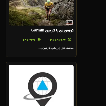
کوهنوردي با گارمين Garmin
140329
1400/09/6
ساعت هاي ورزشي گارمين ,...
5
آذر