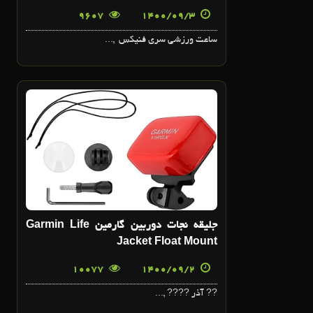
9607
1400/09/3
ساعت ورزشي سري فنيکس ,...
2
آذر
جليقه نجات دوربين گارمين Garmin Life
Jacket Float Mount
10077
1400/09/2
?? آذر ???? ,...