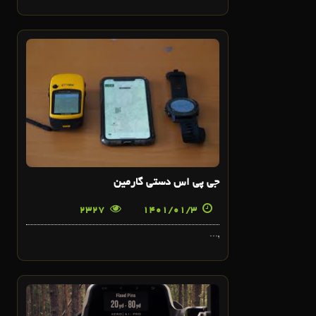
3
فروردین
جی پی اس دستی گارمین
2327
1401/01/3
,...
2