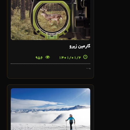
فروردین
گارمین زیرو
956
1401/01/2
,...
1
فروردین