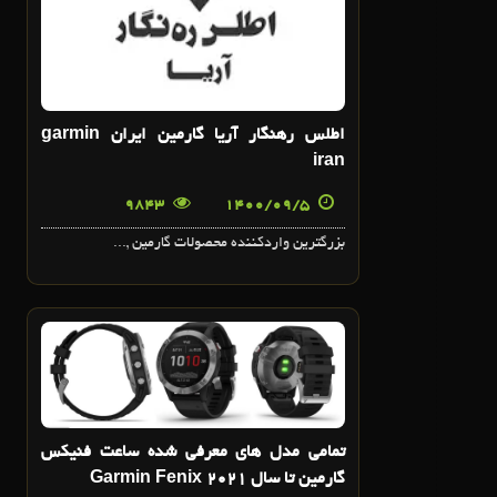
اطلس رهنگار آريا گارمين ايران garmin
iran
9843
1400/09/5
بزرگترین واردکننده محصولات گارمین ,...
3
آذر
تمامي مدل هاي معرفي شده ساعت فنيکس
گارمين تا سال 2021 Garmin Fenix