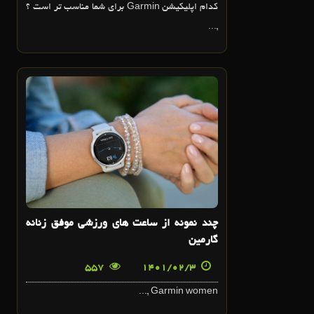
کدام اپلیکیشن Garmin برای شما مناسب تر است ؟
,...
3
اردیبهشت
چند نمونه از ساعت های ورزشی موفق زنانه
گارمین
557
1401/02/3
Garmin women ,...