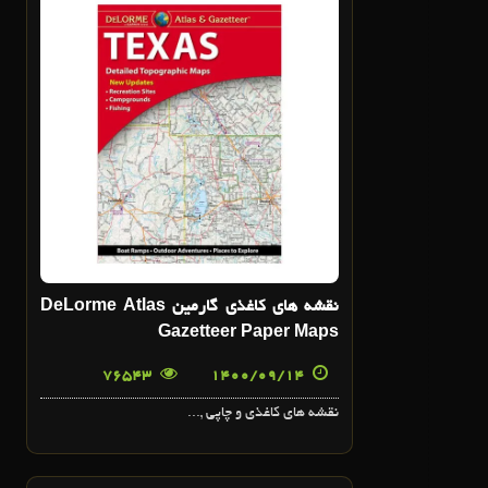
14
آذر
نقشه هاي کاغذي گارمين DeLorme Atlas
Gazetteer Paper Maps
76543
1400/09/14
نقشه هاي کاغذي و چاپي ,...