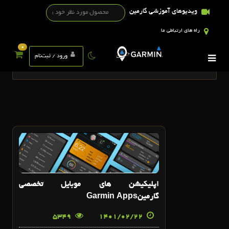
ویدیوهای آموزشی گارمین
راه های ارتباطی ما
0
تگ ها
ورود / ثبت‌نام
22
اردیبهشت
اپلیکیشن های موبایل تخصصی
گارمینGarmin Apps
5349
1401/02/22