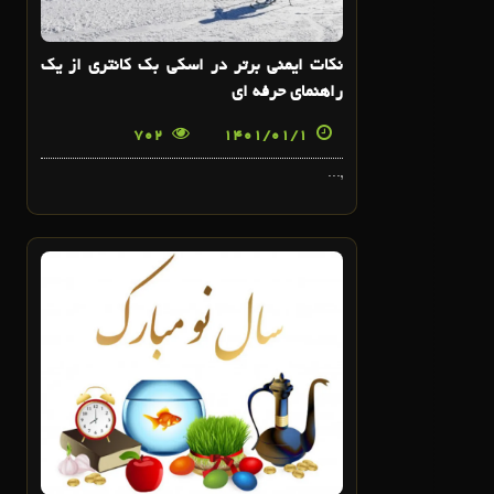
نکات ایمنی برتر در اسکی بک کانتری از یک
راهنمای حرفه ای
702
1401/01/1
,...
28
اسفند