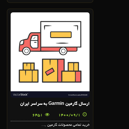
1
آذر
ارسال گارمين Garmin به سراسر ايران
6451
1400/09/1
خريد تمامي محصولات گارمين ,...