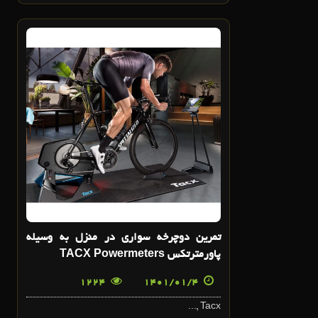
4
فروردین
تمرين دوچرخه سواري در منزل به وسيله
پاورمترتکس TACX Powermeters
1224
1401/01/4
Tacx ,...