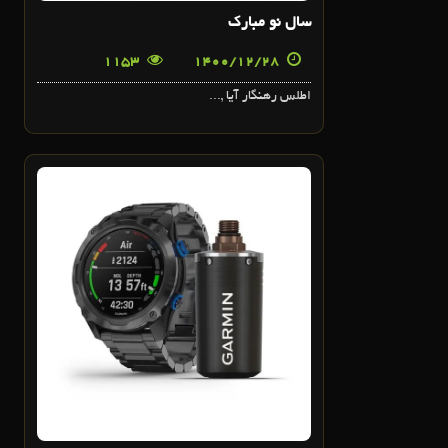
سال نو مبارک
1153
1400/12/28
اطلس رهنگار آیا ,...
23
اسفند