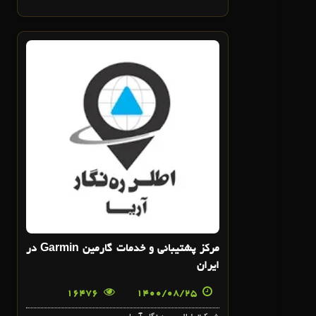
25
آبان
مرکز پشتيباني و خدمات گارمين Garmin در
ايران
16476
1400/08/25