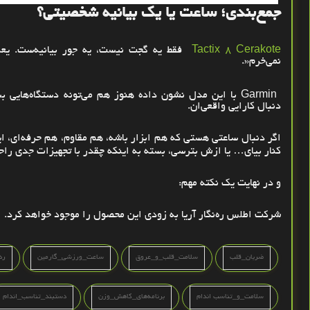
جمع‌بندی؛ ساعت یا یک بیانیه شخصیتی؟
Tactix 8 Cerakote
فقط یه گجت نیست، یه جور بیانیه‌ست. یع
نمی‌خرم
.»
Garmin
با این مدل نشون داده هنوز هم می‌تونه دستگاه‌هایی بس
دنبال کارایی واقعی‌ان
.
اگر دنبال ساعتی هستی که هم ابزار باشه، هم مقاوم، هم حرفه‌ای، ای
کنار بیای… یا ازش بترسی، بسته به اینکه چقدر با تجهیزات جدی راح
و در نهایت یک نکته مهم
:
شرکت اطلس ره‌نگار آریا به زودی این محصول را موجود خواهد کرد.
ضربان_قلب
سلامت_قلب_و_عروق
ساعت_ورزشی_گارمین
رد
سلامت_و_تناسب اندام
برنامه‌های_کاهش_وزن
دستبند_تناسب_اندام