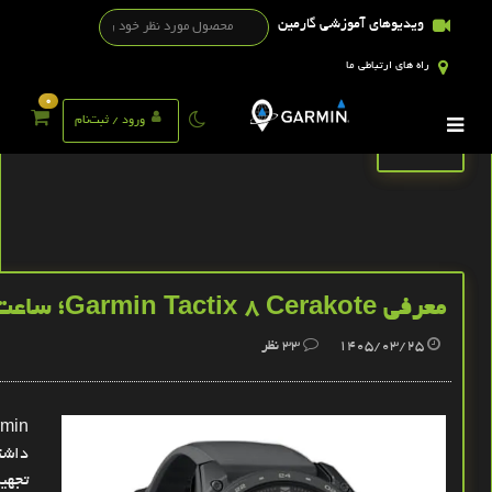
ویدیوهای آموزشی گارمین
راه های ارتباطی ما
0
تگ ها
ورود / ثبت‌نام
معرفی Garmin Tactix 8 Cerakote؛ ساعت نیست، ابزار نظامیـه
1405/03/25
33
نظر
داشت
تجهی