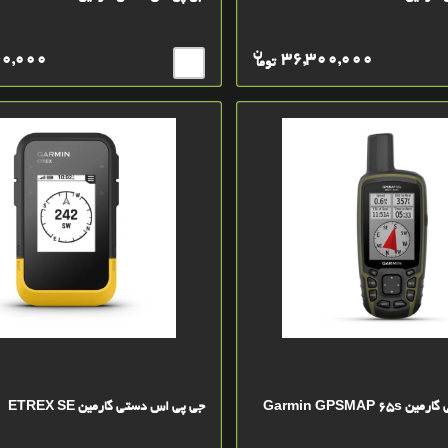
ن
40,000
36,300,000
توما
Garmin GPSMAP
جی پی اس دستی گارمین ETREX SE