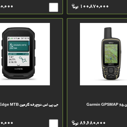
ن
50,000
100,870,000
توما
Garm
جی پی اس دوچرخه گارمین Edge MTB
ن
00,000
86,680,000
توما