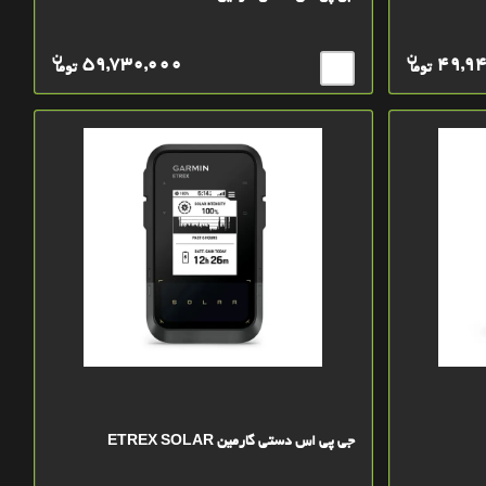
ن
ن
59,730,000
49,9
توما
توما
جی پی اس دستی گارمین ETREX SOLAR