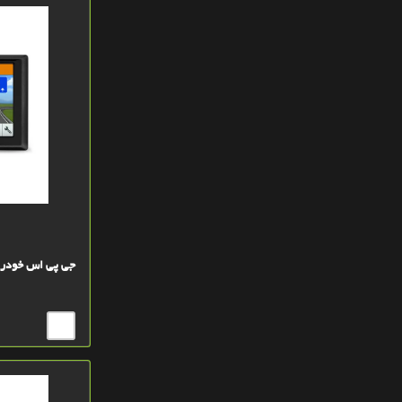
سفید
آبی کم رنگ
سیاه
طلايي
سرمه اي
تاندرا
سيلور
سيلور
جی پی اس خودرویی گارمین
خاکستري GRAY
خاکستري GRAY
ياسي ارکيدORCHIDE
بی رنگ