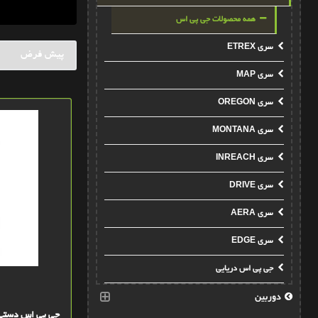
همه محصولات جی پی اس
سری ETREX
سری MAP
سری OREGON
سری MONTANA
سری INREACH
سری DRIVE
سری AERA
سری EDGE
جی پی اس دریایی
دوربین
جی پی اس دستی گارمین  10