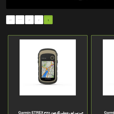
...
»
3
2
1
جی پی اس دستی گارمین Garmin ETREX 32x