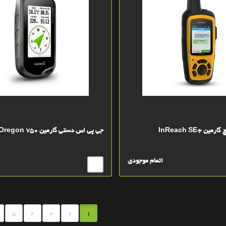
ن +InReach SE
جی پی اس دستی گارمین Garmin Oregon 750
اتمام موجودی
5
4
3
2
1