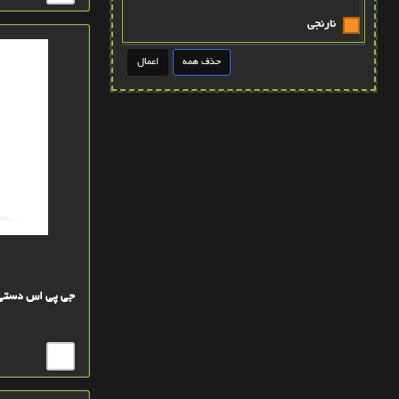
نارنجي
طوسي
قهوه ايي روشن
عنابي
قهوه ايي پررنگ
آبی
پتينه صورتي
سبز کله غازي
جی پی اس دستی گارمین  710i
زرد روشن
آبي-بنفش
سبز