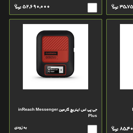
ن
ن
52,690,000
35,7
توما
توما
جی پی اس اینریچ گارمین inReach Messenger
Plus
ن
به زودی
85,4
توما