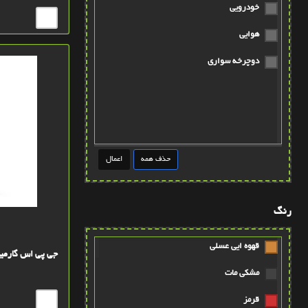
خودرویی
هوایی
دوچرخه سواری
رنگ
قهوه ايي عسلي
جی پی اس گارمین in GPSMAP 65
مشکي مات
قرمز