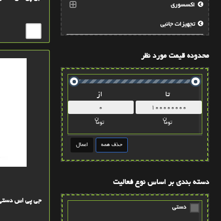
اکسسوری
تجهيزات جانبي
محدوده قیمت مورد نظر
تا
از
ن
ن
توما
توما
دسته بندی بر اساس نوع فعالیت
جی پی اس دستی گارمین  65s
دستی