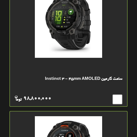
ساعت گارمین Instinct 3 – 45mm AMOLED
ن
98,800,000
توما