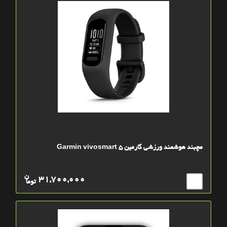
مچبند هوشمند ورزشی گارمین Garmin vivosmart 5
ن
31,700,000
توما