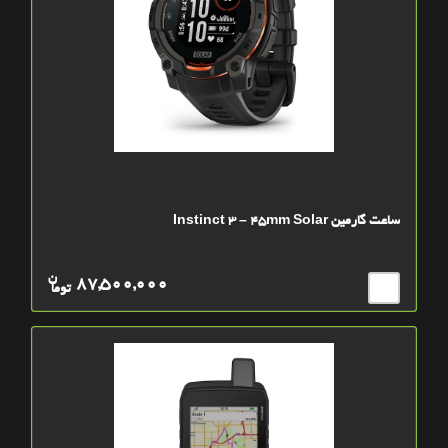
ساعت گارمین Instinct 3 – 45mm Solar
ن
87,500,000
توما