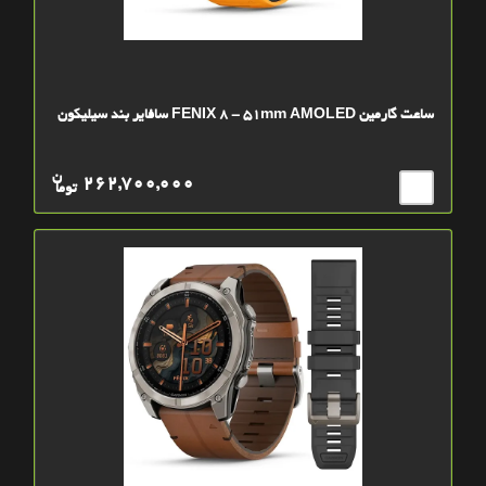
ساعت گارمین FENIX 8 - 51mm AMOLED سافایر بند سیلیکون
ن
262,700,000
توما