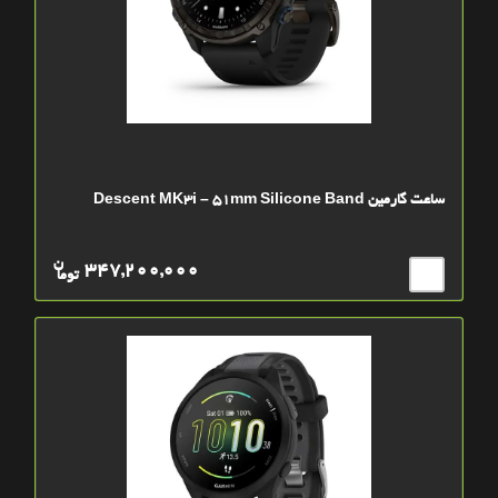
ساعت گارمین Descent MK3i – 51mm Silicone Band
ن
347,200,000
توما