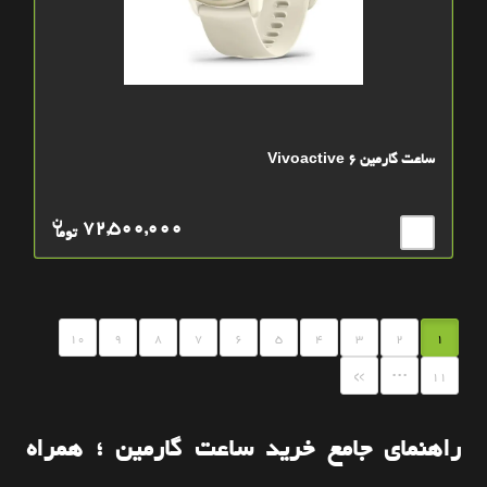
ساعت گارمین Vivoactive 6
ن
72,500,000
توما
10
9
8
7
6
5
4
3
2
1
...
»
11
راهنمای جامع خرید ساعت گارمین ؛ همراه