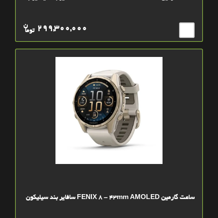
ن
299,300,000
توما
ساعت گارمین FENIX 8 - 43mm AMOLED سافایر بند سیلیکون