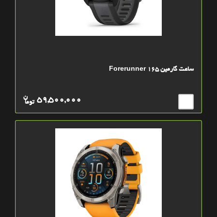
ساعت گارمین Forerunner 165
ن
59,500,000
توما