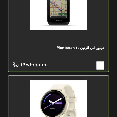
جی پی اس گارمین Montana 710
ن
160,600,000
توما