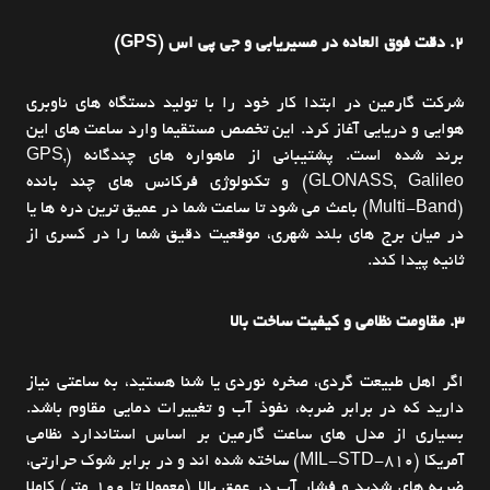
2. دقت فوق العاده در مسیریابی و جی پی اس (GPS)
شرکت گارمین در ابتدا کار خود را با تولید دستگاه های ناوبری
هوایی و دریایی آغاز کرد. این تخصص مستقیما وارد ساعت های این
برند شده است. پشتیبانی از ماهواره های چندگانه (GPS,
GLONASS, Galileo) و تکنولوژی فرکانس های چند بانده
(Multi-Band) باعث می شود تا ساعت شما در عمیق ترین دره ها یا
در میان برج های بلند شهری، موقعیت دقیق شما را در کسری از
ثانیه پیدا کند.
3. مقاومت نظامی و کیفیت ساخت بالا
اگر اهل طبیعت گردی، صخره نوردی یا شنا هستید، به ساعتی نیاز
دارید که در برابر ضربه، نفوذ آب و تغییرات دمایی مقاوم باشد.
بسیاری از مدل های ساعت گارمین بر اساس استاندارد نظامی
آمریکا (MIL-STD-810) ساخته شده اند و در برابر شوک حرارتی،
ضربه های شدید و فشار آب در عمق بالا (معمولا تا 100 متر) کاملا