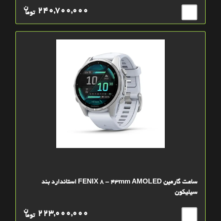
ن
240,700,000
توما
ساعت گارمین FENIX 8 - 43mm AMOLED استاندارد بند
سیلیکون
ن
223,000,000
توما