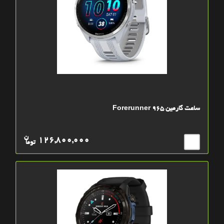
ساعت گارمین Forerunner 965
ن
126,800,000
توما