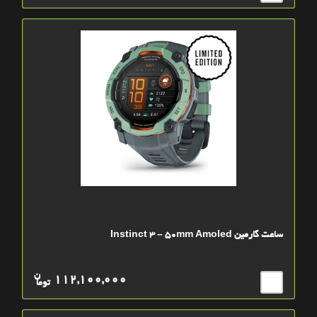
ساعت گارمین Instinct 3 – 50mm Amoled
ن
112,100,000
توما