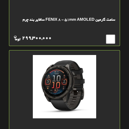
ساعت گارمین FENIX 8 - 51mm AMOLED سافایر بند چرم
ن
299,300,000
توما