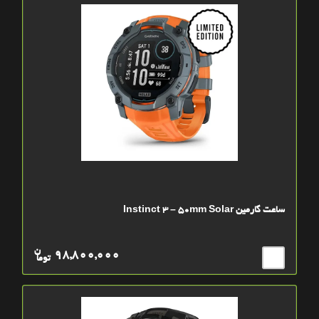
ساعت گارمین Instinct 3 – 50mm Solar
ن
98,800,000
توما