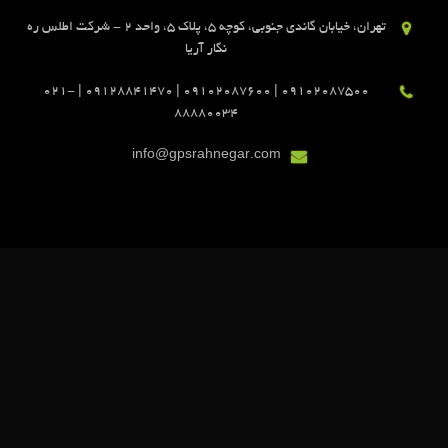
تهران، خیابان گاندی جنوبی، کوچه 5، پلاک 5، واحد 2 - شرکت اطلس ره
نگار آریا
09102087500 | 09102087600 | 09128841470 | 021-
88880034
info@gpsrahnegar.com
مجوزهای ما