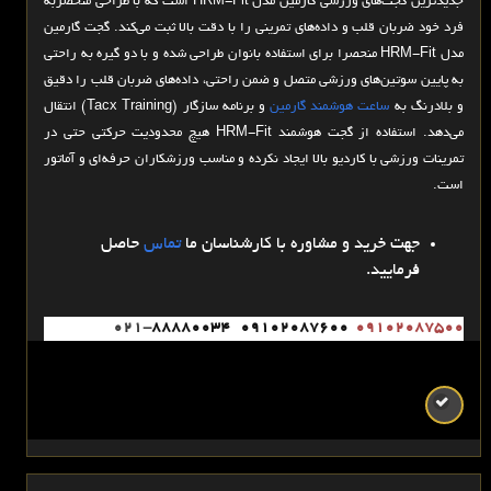
جدیدترین گجت‌های ورزشی گارمین مدل HRM-Fit است که با طراحی منحصربه
فرد خود ضربان قلب و داده‌های تمرینی را با دقت بالا ثبت می‌کند. گجت گارمین
مدل HRM-Fit منحصرا برای استفاده بانوان طراحی شده و با دو گیره به راحتی
به پایین سوتین‌های ورزشی متصل و ضمن راحتی، داده‌های ضربان قلب را دقیق
و بلادرنگ به
ساعت هوشمند گارمین
و برنامه سازگار (Tacx Training) انتقال
می‌دهد. استفاده از گجت هوشمند HRM-Fit هیچ محدودیت حرکتی حتی در
تمرینات ورزشی با کاردیو بالا ایجاد نکرده و مناسب ورزشکاران حرفه‌ای و آماتور
است.
جهت خرید و مشاوره با کارشناسان ما
تماس
حاصل
فرمایید.
88880034
021-
09102087600
09102087500