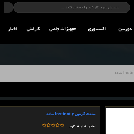
دوربین
اکسسوری
تجهيزات جانبي
گارانتی
اخبار
ساعت گارمین Instinct 2 ساده
0
0
امتیاز:
از
کاربر