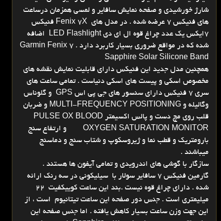
شارژ خورشیدی و صفحه نمایش سافایر و لمسی همزمان درساعت
های فنیکس 7 عرضه شده . در مدل های Fenix 7X فنیکس
7ایکس یک عدد چراغ قوه ال ای دی LED Flashlight اضافه
شده که در مواقع ضروری بسیار کاربرد دارد . Garmin Fenix 7
Sapphire Solar Silicone Band
همچنین مدل جدید این فنیکس دارای قابلیت نمایش نقشه های
مخصوص اسکی و پیست های اسکی دنیاست . تمامی ساعت های
سری 7 فنیکس دارای سنسور های جی پی اس GPS و گلوناس
وگالیله و MULTI-FREQUENCY POSITIONING و ضربان
قلب روی مچ دست و پالس اکسیمتر PULSE OX BLOOD
OXYGEN SATURATION MONITOR
و ارتفاع سنج
بارومتریک و قطب نما و ژیروسکوپ و شتاب سنج و دماسنج
میباشند .
سازگار با گوشی های اندرویدی و تمامی آیفون ها هستند .
گارمین فنیکس 7 سافایر سولار با سیلیکونی در سه رنک ارائه
شده . دارای چراغ قوه نیست .بند این ساعت کوییکفیت 22
میلیمتری است . جنس دور صفحه این ساعت تیتانیوم است ، از
این جهت وزن ساعت بسیار کاهش یافته . اما جنس صفحه این