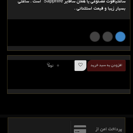
ساعتیاقوت مصنوعی یا همان سافایر Sapphire است . ساعتی
بسیار زیبا و قیمت استثنائی .
ن
0
افزودن به سبد خرید
توما
پرداخت امن از