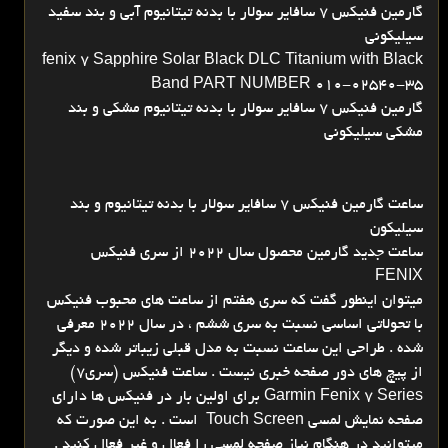
گارمین فنیکس 7 سافایر سولار با بدنه تیتانیوم آبی و بند سفید
سیلیکونی
fenix 7 Sapphire Solar Black DLC Titanium with Black
Band PART NUMBER 010-02540-35
گارمین فنیکس 7 سافایر سولار با بدنه تیتانیوم مشکی و بند
مشکی سیلیکونی
ساعت گارمین فنیکس 7 سافایر سولار با بدنه تیتانیوم و بند
سیلیکون
ساعت جدید گارمین محصول سال 2022 از سری فنیکس
FENIX
میتوان اینطور گفت که سری هفتم از ساعت های محبوب فنیکس
با تحولاتی اساسی نسبت به سری ششم ، در سال 2022 معرفی
شده . طراحی این ساعت نسبت به مدل قبلی زیباتر شده و دیگر
از پیچ های دور صفحه خبری نیست . ساعت فنیکس (سری7)
Garmin Fenix 7 Series برای اولین بار در فنیکس ها دارای
صفحه نمایش لمسی Touch Screen است . به این صورت که
میتوانید در هنگام نیاز صفحه لمسی را فعال و غیر فعال کنید .