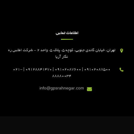
اطلاعات تماس
تهران، خیابان گاندی جنوبی، کوچه 5، پلاک 5، واحد 2 - شرکت اطلس ره
نگار آریا
09102087500 | 09102087600 | 09128841470 | 021-
88880034
info@gpsrahnegar.com