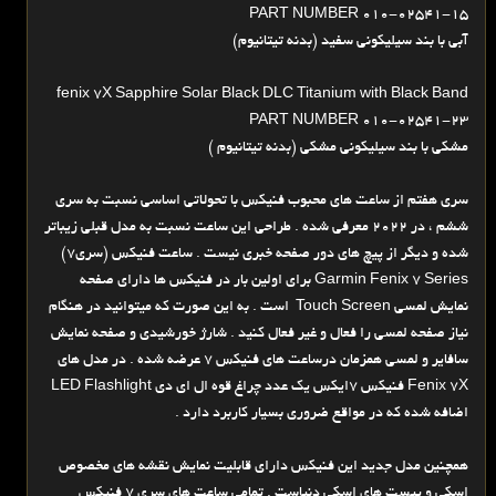
PART NUMBER 010-02541-15
آبی با بند سیلیکونی سفید (بدنه تیتانیوم)
fenix 7X Sapphire Solar Black DLC Titanium with Black Band
PART NUMBER 010-02541-23
مشکی با بند سیلیکونی مشکی (بدنه تیتانیوم )
سری هفتم از ساعت های محبوب فنیکس با تحولاتی اساسی نسبت به سری
ششم ، در 2022 معرفی شده . طراحی این ساعت نسبت به مدل قبلی زیباتر
شده و دیگر از پیچ های دور صفحه خبری نیست . ساعت فنیکس (سری7)
Garmin Fenix 7 Series برای اولین بار در فنیکس ها دارای صفحه
نمایش لمسی Touch Screen است . به این صورت که میتوانید در هنگام
نیاز صفحه لمسی را فعال و غیر فعال کنید . شارژ خورشیدی و صفحه نمایش
سافایر و لمسی همزمان درساعت های فنیکس 7 عرضه شده . در مدل های
Fenix 7X فنیکس 7ایکس یک عدد چراغ قوه ال ای دی LED Flashlight
اضافه شده که در مواقع ضروری بسیار کاربرد دارد .
همچنین مدل جدید این فنیکس دارای قابلیت نمایش نقشه های مخصوص
اسکی و پیست های اسکی دنیاست . تمامی ساعت های سری 7 فنیکس