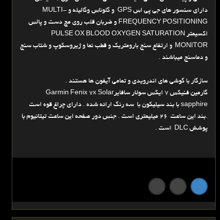
دارای سنسور های جی پی اس GPS و گلوناس وگالیله و MULTI-
FREQUENCY POSITIONING و ضربان قلب روی مچ دست و پالس
اکسیمتر PULSE OX BLOOD OXYGEN SATURATION
MONITOR
و ارتفاع سنج بارومتریک و قطب نما و ژیروسکوپ و شتاب سنج
و دماسنج میباشند .
سازگار با گوشی های اندرویدی و تمامی آیفون ها هستند .
گارمین فنیکس 7 ایکس سولار سافایرGarmin Fenix 7x Solar
sapphire با بند سیلیکون با سه رنگ ارائه شده . دارای چراغ قوه است
.بند این ساعت 26 میلیمتری است . جنس دور صفحه این ساعت تیتانیوم با
پوشش DLC است .