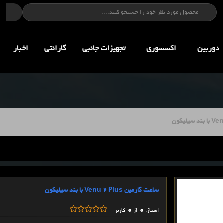
دوربین
اکسسوری
تجهيزات جانبي
گارانتی
اخبار
ساعت گارمین Venu 2 Plus با بند سیلیکون
0
0
امتیاز:
از
کاربر