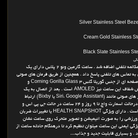
Silver Stainless Steel Be
Cream Gold Stainless St
Black Slate Stainless S
کی
برای اولین بار در ساعت های هوشمند گارمین قابلیت مکالمه تلفنی اضافه شد . ساعت گارمین ونو 2 پلاس دارای یک
 به تماس های تلفنی پاسخ داد . همچنین از طریق فرمان های صوتی
میتوان این ساعت را کنترل کرد .این ساعت با دوام با صفحه ای از جنس گوریلا گلس Corning Gorilla Glass 3 و
همچنین از بدنه جنس استیل ساخته شده .صفحه نمایش شفاف این ساعت نیز AMOLED است . بعد از اتصال به یک
گوشی هوشمند اندروید یا آی او اس میتوان با دستیار های صوتی مانند (Siri، Google Assistant یا Bixby) ارتباط
برقرار کرد و حتی سوال پرسید . باطری این ساعت نیز درحالت اسمارت واچ تا 9 روز و 24 ساعت در حالت جی پی اس و
موسیقی دوام دارد .دارای رتبه بندی ضد آب 5ATM است . دارای ویژگی HEALTH SNAPSHOT یا تغییرات ضربان
رزشی را به صورت انیمیشن و تصویر متحرک روی ساعت نشان
ی کوهنوردیست .با ویژگی ایمنی این ساعت میتوان تنظیم کرد تا درهنگام حادثه ساعت از
. و بسیاری قابلیت جدید و جذاب....