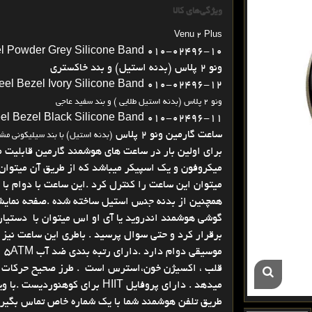
ویژگی‌های کالا
Venu 2 Plus
zel Powder Grey Silicone Band 010-02496-10
ونو 2 پلاس (بدنه استیل) و بند خاکستری
eel Bezel Ivory Silicone Band 010-02496-12
ونو 2 پلاس (بدنه استیل طلایی ) و بند سفید عاجی
teel Bezel Black Silicone Band 010-02496-11
ساعت گارمین ونو 2 پلاس
(بدنه استیل)
با بند سیلیکونی مش
میکروفون و یک اسپیکر میباشد که از طریق آن میتوان
قلب ، اکسیژن خون،استرس است . طرز صحیح حرکات و
میدهد . دارای پروفایل HIIT برا
طریق تلفن هوشمند شما با یک شماره خاص تماس بگیرد 