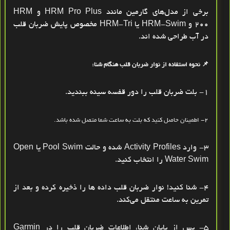
برخی از مدل‌های گارمین مانند
HRM Pro Plus
و
HRM
200
و HRM-Swim یا HRM-Tri مخصوص پایش ضربان قلب
در آب طراحی شده‌ اند.
📌
نحوه استفاده از نوار ضربان قلب هنگام شنا:
1- بلت ضربان قلب را دور قفسه سینه ببندید.
2- اطمینان حاصل کنید که بلت به ساعت شما متصل شده باشد.
3- وارد
Activity Profiles
شده و حالت
Pool Swim یا Open
Water Swim
را انتخاب کنید.
4- شنا کنید! نوار ضربان قلب داده‌ ها را ذخیره کرده و بعد از
تمرین به ساعت منتقل می‌کند.
5- پس از پایان شنا، اطلاعات ضربان قلب را در Garmin