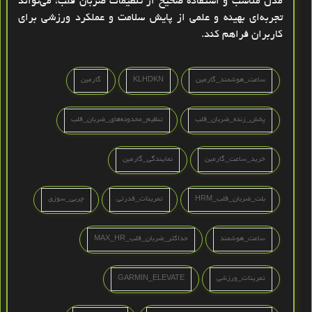
مدل مناسب و استفاده صحیح از تنظیمات ضربان قلب، می‌تواند
تجربه‌ای
بهینه و علمی از پایش سلامت و عملکرد ورزشی
برای
کاربران فراهم کند.
ساعت_هوشمند_گارمین
KLHDKN
گارمین
پخش_زنده_ضربان_قلب
تنظیم_محدوده‌های_ضربان_قلب
خرید_ساعت_گارمین
نمایندگی_گارمین
بلت_ضربان_قلب_HRM
تمرینات_قدرتی
چربی‌_سوزی
ساعت_هوشمند
حداکثر_ضربان_قلب_MAX_HR
تمرینات_ورزشی
GARMIN_ELEVATE