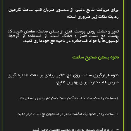
برای دریافت نتایج دقیق از سنسور ضربان قلب ساعت گارمین،
رعایت نکات زیر ضروری است
:
تمیز و خشک بودن پوست:
قبل از بستن ساعت، مطمئن شوید که
پوست مچ دست تمیز و خشک است. از استفاده از کرم‌ها،
لوسیون‌ها یا مواد ضدحشره در ناحیه مچ خودداری کنید
.
نحوه بستن صحیح ساعت
نحوه قرارگیری ساعت روی مچ، تأثیر زیادی بر دقت اندازه ‌گیری
ضربان قلب دارد. برای بهترین نتایج
:
1- ساعت را محکم ببندید اما نه آنقدرسفت که گردش خون را مختل کند
.
2- ساعت را در حدود یک انگشت بالاتر از استخوان مچ دست قرار دهید
.
3- از قرارگیری سنسور نوری روی پوست اطمینان حاصل کنید
.