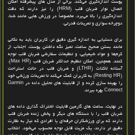
پوست اندازه‌گیری می‌کند. برخی از مدل‌ های پیشرفته امکان
اتصال نوار ضربان قلب (HRM)
را نیز دارند که دقت
اندازه‌گیری را بالا می‌برد، مخصوصاً در ورزش‌ هایی مانند
شنا،
دوچرخه‌ سواری و تمرینات قدرتی
.
برای دستیابی به
اندازه‌ گیری دقیق‌ تر
، کاربران باید به نکاتی
مانند
بستن صحیح ساعت، تمیز نگه‌ داشتن پوست، اجتناب از
کرم‌ها و مواد شیمیایی، و تنظیمات سفارشی ضربان قلب
توجه
کنند. همچنین، امکان
تنظیم حداکثر ضربان قلب (Max HR)
،
آستانه لاکتات (LTHR)
و
ضربان قلب در حالت استراحت
(Resting HR)
به کاربران کمک می‌کند تا تمرینات ورزشی خود
را
بهینه‌ سازی
کرده و از
قابلیت‌ های تحلیل داده در Garmin
Connect
بهره ببرند.
در نهایت، ساعت‌ های گارمین قابلیت
اشتراک‌ گذاری داده‌ های
ضربان قلب
را با دستگاه‌ های دیگر و
پخش زنده ضربان قلب
دارند که برای ورزشکاران حرفه‌ای یا افرادی که نیاز به نظارت
دقیق‌ تر دارند، یک مزیت قابل توجه محسوب می‌شود. انتخاب