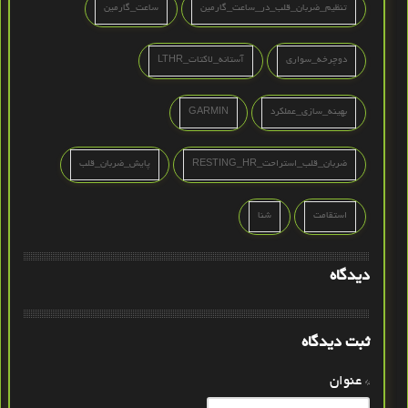
تنظیم_ضربان_قلب_در_ساعت_گارمین
ساعت_گارمین
دوچرخه‌_سواری
آستانه_لاکتات_LTHR
بهینه‌_سازی_عملکرد
GARMIN
ضربان_قلب_استراحت_RESTING_HR
پایش_ضربان_قلب
استقامت
شنا
دیدگاه
ثبت دیدگاه
* عنوان