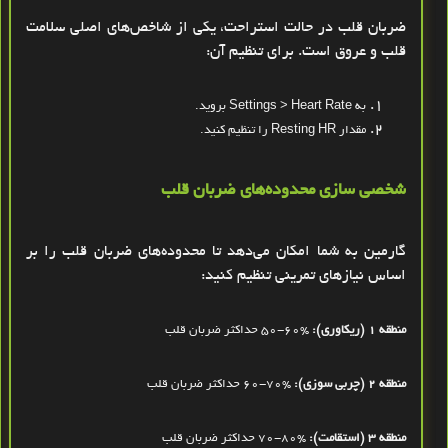
ضربان قلب در حالت استراحت، یکی از شاخص‌های اصلی سلامت
قلب و عروق است. برای تنظیم آن
:
به
Settings > Heart Rate
بروید
.
مقدار
Resting HR
را تنظیم کنید
.
شخصی ‌سازی محدوده‌های ضربان قلب
گارمین به شما امکان می‌دهد تا محدوده‌های ضربان قلب را بر
اساس نیازهای تمرینی تنظیم کنید
:
منطقه 1 (ریکاوری):
50-60%
حداکثر ضربان قلب
منطقه 2 (چربی ‌سوزی):
60-70%
حداکثر ضربان قلب
منطقه 3 (استقامت):
70-80%
حداکثر ضربان قلب