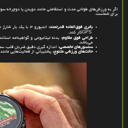
اگر به ورزش‌های طولانی ‌مدت و استقامتی مانند دویدن یا دوچرخه ‌س
برای شماست
.
باتری فوق‌العاده قدرتمند:
اندیورو 3 با یک بار شارژ می‌تواند تا 50 روز در حالت استفاده معمولی و 110 ساعت در حالت
GPS
کار کند
.
طراحی فوق مقاوم:
بدنه تیتانیومی و گواهینامه استاند
می‌باشد
.
سنسورهای تخصصی
:
اندازه ‌گیری دقیق ضربان قلب، س
حالت‌های ورزشی متنوع:
پشتیبانی از فعالیت‌هایی مانن