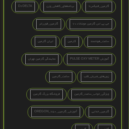
گارمین_فنیکس7
برنامه‌های_کاهش_وزن
D2DELTA
جی پی اس گارمین مونتانا700
گارمین_فوررانر
ساعت_هوشمند
کارمین
ایران گارمین
آموزش PULSE OXY METER
نمایندگی گارمین تهران
زون‌های_ضربان_قلب
ساعت_گارمین
ویژگی_خواب_ساعت_گارمین
فروشگاه بزرگ گارمين
گارمین_خدایی
آموزش_گارمین_OREGON_750