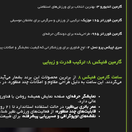
گارمین اندیورو 3:
بهترین انتخاب برای ورزش‌های استقامتی
گارمین فوررانر 165 موزیک:
ترکیبی از ورزش و سرگرمی برای عاشقان موسیقی
گارمین فوررانر 965:
طراحی‌شده برای دوندگان حرفه‌ای
سری اپیکس پرو نسل 2:
اوج فناوری برای ورزشکارانی که کیفیت نمایشگر و امکانات پی
گارمین فنیکس 8: ترکیب قدرت و زیبایی
ساعت گارمین فنیکس 8
از برترین محصولات این برند بشمار می‌آید
می‌گردند. این ساعت به دلیل طراحی مقاوم و امکانات چند
منظوره، در ب
نمایشگر حرفه‌ای:
صفحه ‌نمایش همیشه روشن با فناوری
عالی دارد
.
عمر باتری بی‌نظیر:
در حالت استفاده استاندارد تا 21 روز و در حالت
قابلیت‌های چند منظوره:
از فعالیت‌های ورزشی نظیر شنا،
نقشه‌های توپوگرافی و مسیریابی پیشرفته:
برای طبیعت 