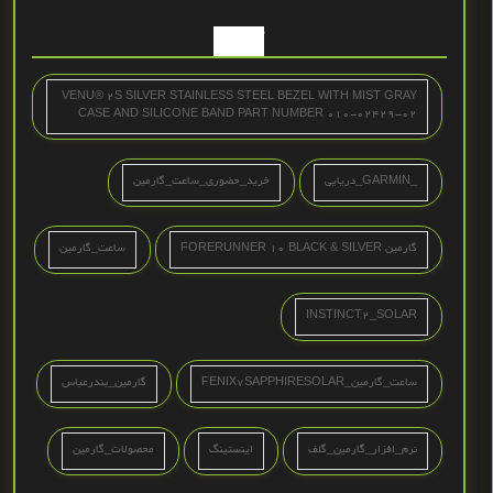
تگ ها
VENU® 2S SILVER STAINLESS STEEL BEZEL WITH MIST GRAY
CASE AND SILICONE BAND PART NUMBER 010-02429-02
_GARMIN_دریایی
خرید_حضوری_ساعت_گارمین
گارمین FORERUNNER 10 BLACK & SILVER
ساعت_گارمین
INSTINCT2_SOLAR
ساعت_گارمین_FENIX7SAPPHIRESOLAR
گارمین_بندرعباس
نرم_افزار_گارمین_گلف
اینستینگ
محصولات_گارمین