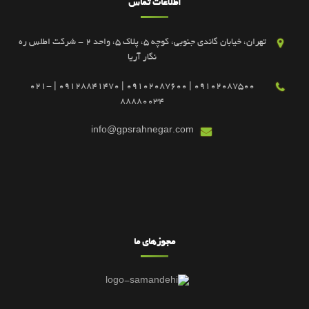
اطلاعات تماس
تهران، خیابان گاندی جنوبی، کوچه 5، پلاک 5، واحد 2 - شرکت اطلس ره
نگار آریا
09102087500 | 09102087600 | 09128841470 | 021-
88880034
info@gpsrahnegar.com
مجوزهای ما