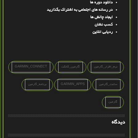
دانلود دوره ها
در رسانه های اجتماعی به اشتراک بگذارید
ایجاد چالش ها
کسب نشان
ردیابی انلاین
نرم_افزار_گارمین
گارمین_کانکت
GARMIN_CONNECT
ساعت_گارمین
GARMIN_APPS
برنامه_گارمین
گارمین
دیدگاه