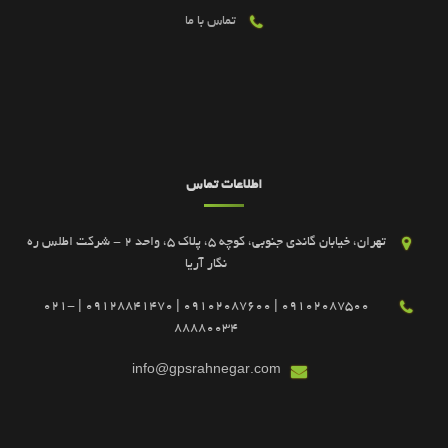
تماس با ما
اطلاعات تماس
تهران، خیابان گاندی جنوبی، کوچه 5، پلاک 5، واحد 2 - شرکت اطلس ره
نگار آریا
09102087500 | 09102087600 | 09128841470 | 021-
88880034
info@gpsrahnegar.com