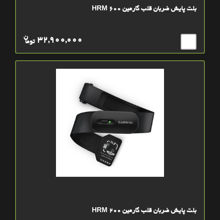
بلت پایش ضربان قلب گارمین HRM 600
ن
32,900,000
توما
بلت پایش ضربان قلب گارمین HRM 200