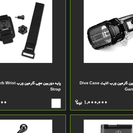
کیس محافظ دوربین گارمین ورب الایت Dive Case
پایه دوربین مچی گارم
Strap
Garm
ن
000
1,000,000
توما