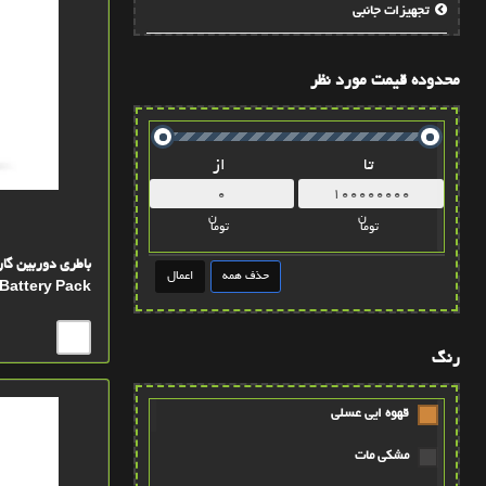
تجهيزات جانبي
محدوده قیمت مورد نظر
تا
از
ن
ن
توما
توما
Battery Pack
رنگ
قهوه ايي عسلي
مشکي مات