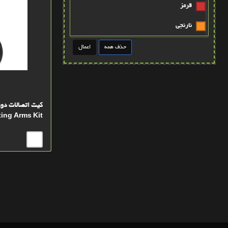
قرمز
نارنجي
طوسي
قهوه ايي روشن
عنابي
قهوه ايي پررنگ
ing Arms Kit
آبی
پتينه صورتي
سبز کله غازي
زرد روشن
آبي-بنفش
سبز