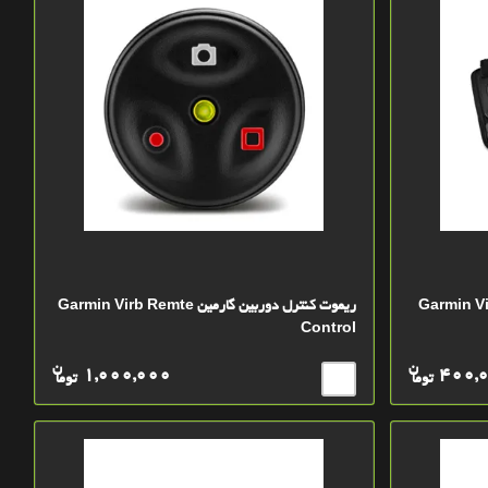
ین ورب Garmin Virb Wrist
ریموت کنترل دوربین گارمین Garmin Virb Remte
Control
ن
ن
1,000,000
400,
توما
توما