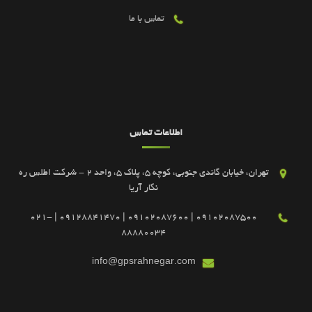
تماس با ما
اطلاعات تماس
تهران، خیابان گاندی جنوبی، کوچه 5، پلاک 5، واحد 2 - شرکت اطلس ره
نگار آریا
09102087500 | 09102087600 | 09128841470 | 021-
88880034
info@gpsrahnegar.com