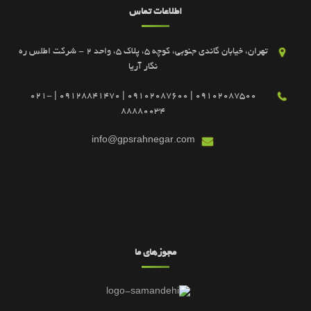
اطلاعات تماس
تهران، خیابان گاندی جنوبی، کوچه 5، پلاک 5، واحد 2 - شرکت اطلس ره
نگار آریا
09102087500 | 09102087600 | 09128841470 | 021-
88880034
info@gpsrahnegar.com
مجوزهای ما