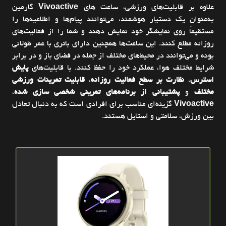
علاوه بر قابليت‌هاي ورزشي، ساعت‌ هاي
Vivoactive
گارمين
به‌عنوان يک دستيار هوشمند، مي‌توانند پيام‌ها و اطلاعيه‌ها را
مستقيماً روي نمايشگر خود نمايش دهند و شما را از فعاليت‌هاي
روزانه مطلع کنند. اين ساعت‌ها همچنين داراي باتري با عمر طولاني
بوده و مي‌توانند در محيط‌هاي مختلف از جمله در فضاي باز و در برابر
شرايط مختلف هوا، عملکرد خود را حفظ کنند. با قابليت‌هاي
پايش
استرس
،
نظارت بر سطح فعاليت روزانه
،
قابليت تمرينات ورزشي
مختلف
و
پشتيباني از برنامه‌هاي تمريني شخصي‌ سازي‌ شده
،
Vivoactive
گزينه‌اي مناسب براي افرادي است که به دنبال تعادل
بين ورزش، سلامتي و استايل هستند.