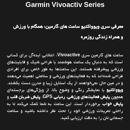
Garmin
Vivoactiv
Series
معرفي سري ويوواکتيو
ساعت هاي گارمين
:
همگام با ورزش
و
همراه
زندگي روزمره
ساعت‌ هاي گارمين سري
Vivoactive
، انتخابي ايده‌آل براي کساني
است که به دنبال يک ساعت هوشمند با طراحي شيک و قابليت‌هاي
ورزشي پيشرفته هستند. اين ساعت‌ها به‌ طور خاص براي افرادي
طراحي شده‌اند که به فعاليت‌هاي ورزشي و سلامتي اهميت مي‌دهند
و در عين حال نمي‌خواهند از يک استايل زيبا و مدرن دست بکشند.
ويوواکتيو
با نمايشگر رنگي و وضوح بالا، از ويژگي‌هاي برجسته‌اي
همچون
پايش فعاليت‌هاي ورزشي
،
رديابي GPS
،
پايش ضربان قلب
و
پايش خواب
برخوردار است. اين ساعت به شما کمک مي‌کند تا به
راحتي تمرينات ورزشي خود را تحت نظر داشته باشيد و سلامت
جسماني‌ تان را به دقت ارزيابي کنيد.