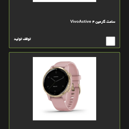
ساعت گارمين VivoActive 4
توقف تولید