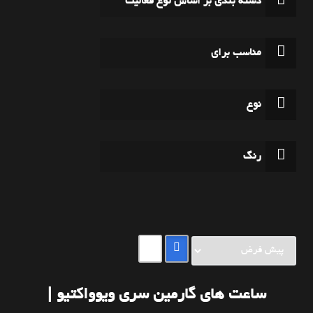
دسته بندی بر اساس نوع فعالیت
مناسب برای
نوع
رنگ
ساعت هاي گارمين سري ويوواکتيو |