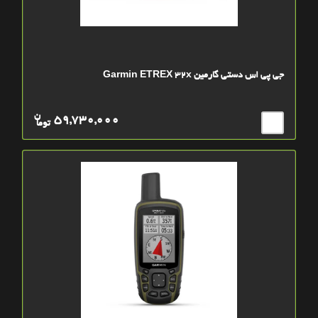
جی پی اس دستی گارمین Garmin ETREX 32x
ن
59,730,000
توما