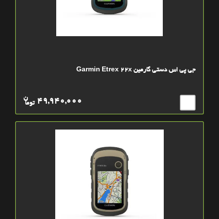
جی پی اس دستی گارمین Garmin Etrex 22x
ن
49,940,000
توما