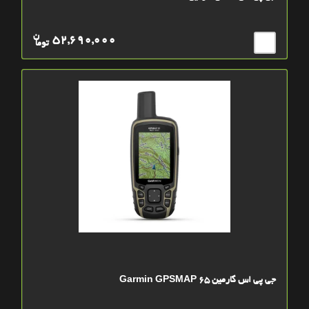
ن
52,690,000
توما
جی پی اس گارمین Garmin GPSMAP 65