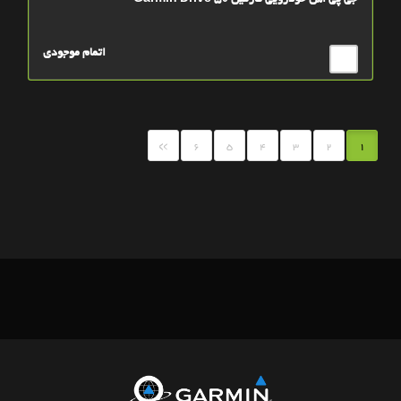
جی پی اس خودرویی گارمین Garmin Drive 50
اتمام موجودی
»
6
5
4
3
2
1