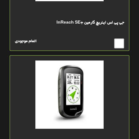
جی پی اس اینریچ گارمین +InReach SE
اتمام موجودی