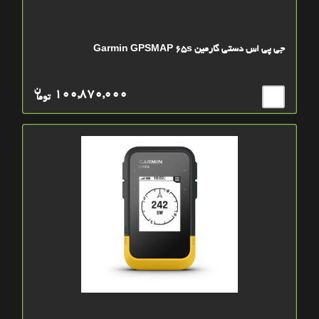
جی پی اس دستی گارمین Garmin GPSMAP 65s
ن
100,870,000
توما