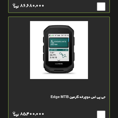
ن
86,680,000
توما
جی پی اس دوچرخه گارمین Edge MTB
ن
85,400,000
توما