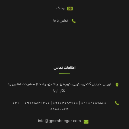
وبلاگ
تماس با ما
اطلاعات تماس
تهران، خیابان گاندی جنوبی، کوچه 5، پلاک 5، واحد 2 - شرکت اطلس ره
نگار آریا
09102087500 | 09102087600 | 09128841470 | 021-
88880034
info@gpsrahnegar.com