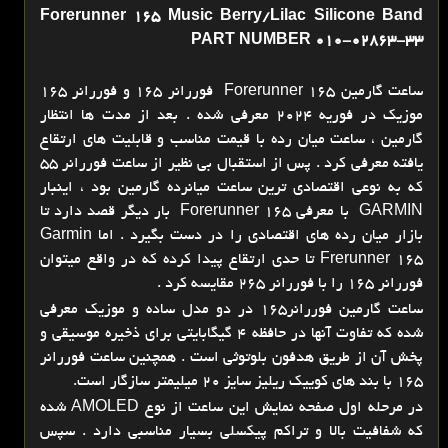
Forerunner 165 Music Berry/Lilac Silicone Band
PART NUMBER 010-02863-33
ساعت گارمین Forerunner 165 فوررانر 165 و فوررانر 165
موزیک در فوریه 2024 معرفی شده . بعد از مدت ها انتظار
گارمین ، ساعت میان رده با قیمت مناسب و قابلیت های ارتقاع
یافته معرفی کرد . پس از استقبال بی نظیر از ساعت فوررانر 55
که به نوعی اقتصادی ترین ساعت میانرده گارمین بود ، اینبار
GARMIN با معرفی Forerunner 165 بار دیگر قصد دارد تا
بازار میان رده های اقتصادی را در دست بگیرد . اما Garmin
Frerunner 165 تا حدی ارتقاع پیدا کرده که در واقع میتوان
فوررانر 165 را با فوررانر 265 مقایسه کرد .
ساعت گارمین فوررانر165 در دو مدل ساده و موزیک معرفی
شده که تفاوت آنها در حافظه 4 گیگابایتی برای ذخیره موسیقی و
پخش آن از طریق هدفون بلوتوثی است . همچنین ساعت فوررانر
165 با بند های کوییک ریلیز سایز 20 میلیمتر سازگار است.
در مرحله اول صفحه نمایش این ساعت از نوع AMOLED شده
که شفافیت بالا و تراکم پیکسلی بسیار مناسبی دارد . سپس