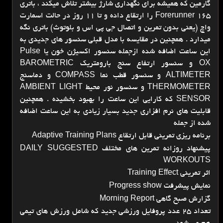
گارمین که همیشه برای نگهداری شارژ بیشتر تلاش میکند ، باتری
Forerunner 165 را ارتقاع داده و تا 11 روز در حالت اسمارت
واچ (یعنی بدون تمرین و اتصال جی پی اس و بلوتوث) باتری نگه
میدارد . همچنین در مقایسه با مدل قبلی سنسور های جدیدی به
این ساعت اضافه شده ازجمله سنسور اکسیژن خون یا Pulse
OX و سنسور ارتفاع سنج بارومتریک BAROMETRIC
ALTIMETER و سنسور قطب نما COMPASS و دماسنج
THERMOMETER و سنسور نور محیط AMBIENT LIGHT
SENSOR که کارایی این ساعت را بهبود بخشیده . همچنین
قابلیت های نرم افزاری جدید بسیار زیادی به این ساعت اضافه
شده از جمله
برنامه ریزی تمرینی قابل ارتقاع Adaptive Training Plans
پیشنهاد روزانه تمرین های مختلف DAILY SUGGESTED
WORKOUTS
اثر تمرینی Training Effect
نمایش پیشرفت Progress show
گزارش صبح گاهی Morning Report
تعداد 25 عدد پروفایل ورزشی جدید که شامل ورزش های تیمی