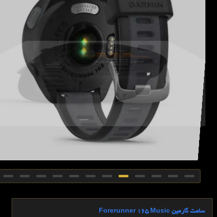
ساعت گارمین Forerunner 165 Music