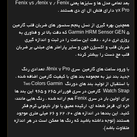
بعد تمامی مدل ها و سایزها یعنی Fenix 7s /fenix 7 / Fenix
7x Pro دارای فلش ال ای دی هستند .
همچنین بهره گیری از نسل پنجم سنسور های ضربان قلب گارمین
Garmin HRM Sensor GEN 5 که دقت بالا تر و فناوری به
روزی تری دارد ، دقت این ساعت را در ثبت و اندازه گیری
ضربان قلب و اکسیژن خون و سایر پارامتر های مبتنی بر ضربان
قلب مچ دست را بیشتر کرده .
با ورود ساعت های گارمین سری fēnix 7 Pro، تعدادی رنگ
جدید بند نیز به مجموعه بند های با کیفیت گارمین اضافه شده .
با استقبال از تولید بند های دورنگ
Colors Garmin
Two
Watch Strap گارمین در سری فوررانر 265 و 965 این بند ها
برای اولین بار در سری Fenix هم ارائه شده . رنگ هایی مانند:
خزه ای، قرمز شعله ای، ارکیده عمیق یا نوار نایلونی کرم فکر
کنید. این بندها در اندازه های 20، 22 و 26 میلی متری موجود
هستند (توجه داشته باشید که رنگ ها ممکن است در هر اندازه
متفاوت باشد).