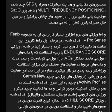
سنسورهای مکانیابی و هدایت پیشرفته همراه با GPS چند بانده
(MULTI-FREQUENCY POSITIONING) با فناوری SatIQ
موقعیت یابی دقیق تری را در محیط های چالش برانگیز و در عین
حال مصرف باتری کمتر ارائه می دهند.
و اما ویژگی های نرم افزاری بسیار کاربردی ای به مجموعه Fenix
7 Pro Series اضافه شده . درمرحله اول رابط کاربری این
ساعت ها تغییرات ظاهری پیدا کرده و بسیار زیبا تر شده . ویژگی
ENDURANCE SCORE یا رتبه استقامت که با داده‌های
آموزشی مانند حداکثر VO2، بار آموزشی کوتاه‌مدت و بلند مدت
و داده‌های مربوط به فعالیت‌های مختلف برای میزان استقامت
ورزشکار رتبه بندی در نظر میگیرد . علاوه بر این، تعدادی فعالیت
های ورزشی (پروفایل های ورزشی جدید Garmin New
Activity Profiles) جدید به این سری اضافه شده است. به
عنوان مثال اسکیت، موتور کراس و ده ها فعالیت جدید دیگر و
ورزش های گروهی (مانند فوتبال، بسکتبال، والیبال) اضافه شده
. ویژگی HILL SCORE که با اندازه گیری قدرت دویدن در
صعودهای شیب دار و استقامت دویدن در صعودهای طولانی،