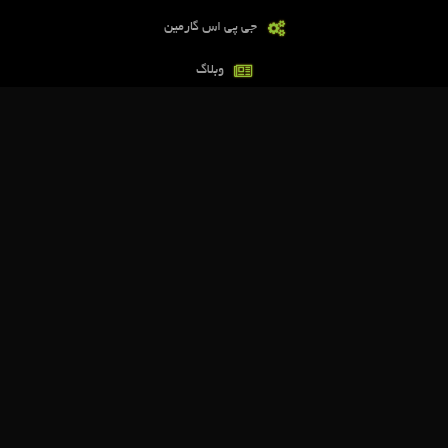
جی پی اس گارمین
وبلاگ
تماس با ما
اطلاعات تماس
تهران، خیابان گاندی جنوبی، کوچه 5، پلاک 5، واحد 2 - شرکت اطلس ره
نگار آریا
09102087500 | 09102087600 | 09128841470 | 021-
88880034