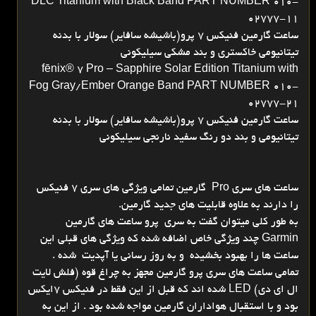
DLC Titanium with Black Band PART NUMBER 010-
02777-11
ساعت گارمین فنیکس 7 پرو(باشیشه سافایر) سولار با بدنه
تیتانیومی خاکستری و بند مشکی سیلیکونی
fēnix® 7 Pro – Sapphire Solar Edition Titanium with
Fog Gray/Ember Orange Band PART NUMBER 010-
02777-21
ساعت گارمین فنیکس 7 پرو(باشیشه سافایر) سولار با بدنه
تیتانیومی و بند دو رنگ سفید نارنجی سیلیکونی
ساعت های سری Pro گارمین تمامی ویژگی های سری 7 فنیکس
را دارند به علاوه قابلیت های جدید گارمین.
به طور کلی میتوان گفت به سری پرو ساعت های گارمین
Garmin چند ویژگی خاص اضافه شده که ویژگی های قبلی این
ساعت ها را بهبود بخشیده و به روز رسانی یا آپدیت شده .
تمامی ساعت های سری پرو گارمین مجهز به چراغ قوه (فلش لایت
ال ای دی) LED شده اند که قبل از این فقط در فنیکس 7ایکس
بود و با استقبال هواداران گارمین مواجه شده بود . از این به