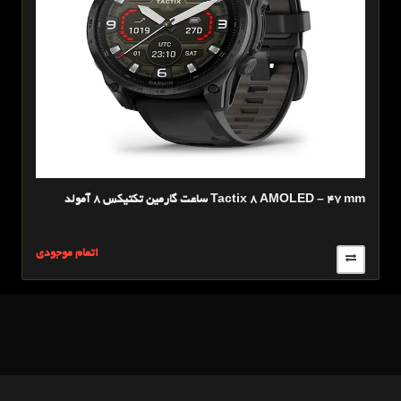
ساعت گارمين تکتیکس 8 آمولد Tactix 8 AMOLED – 47 mm
ساع
ی
اتمام موجودی