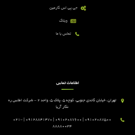
جی پی اس گارمین
وبلاگ
تماس با ما
اطلاعات تماس
تهران، خیابان گاندی جنوبی، کوچه 5، پلاک 5، واحد 2 - شرکت اطلس ره
نگار آریا
09102087500 | 09102087600 | 09128841470 | 021-
88880034