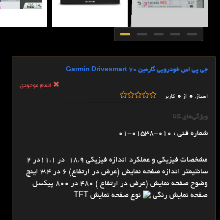
جی پی اس خودرویی گارمین Garmin Drivesmart 70
اتمام موجودی
0
0
امتیاز:
از
کاربر
ویژگی‌های کالا
شماره فنی : 010-01538-01
مشخصات فیزیکی و عملکرد اندازه فیزیکی 18.9 در 11.1در 2
سانتیمتر اندازه صفحه نمایش (عرض در ارتفاع) 6 در 3.4 اینچ
وضوح صفحه نمایش (عرض در ارتفاع ) 480 در 800 پیکسل
صفحه نمایش رنگی
نوع صفحه نمایش TFT