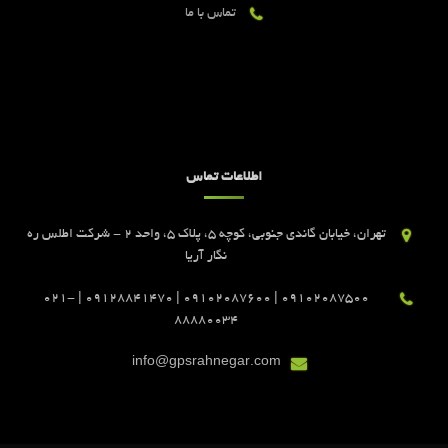
تماس با ما
اطلاعات تماس
تهران، خیابان گاندی جنوبی، کوچه 5، پلاک 5، واحد 2 - شرکت اطلس ره
نگار آریا
09102087500 | 09102087600 | 09128841470 | 021-
88880034
info@gpsrahnegar.com