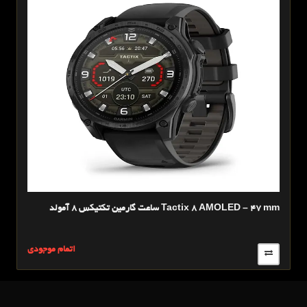
ساعت گارمين تکتیکس 8 آمولد Tactix 8 AMOLED – 47 mm
ساع
ی
اتمام موجودی