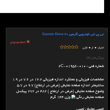
جی پی اس خودرویی گارمین Garmin Drive 40
اتمام موجودی
0
0
امتیاز:
از
کاربر
ویژگی‌های کالا
شماره فنی : 010-01956-2C
مشخصات فیزیکی و عملکرد اندازه فیزیکی 12.2 در 7.6 در 1.9
سانتیمتر اندازه صفحه نمایش (عرض در ارتفاع) 9.7 در 5.7
وضوح صفحه نمایش (عرض در ارتفاع ) 482 در 272 پیکسل
صفحه نمایش رنگی
وزن 144 گرم
لمسی نمایش لمسی