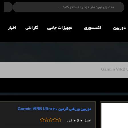
دوربین
اکسسوری
تجهيزات جانبي
گارانتی
اخبار
دوربین ورزشی گارمین Garmin VIRB Ultra 30
0
0
امتیاز:
از
کاربر