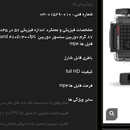
ویژگی‌های کالا
شماره فنی : 010-01529-03
87 گرم دوربین سنسور دوربین
4K/30fps; 2.7K/60fps; 1080p/120fps; 720p/240fps and 480p/300fps
فایل ها
mp4
باطری قابل شارژ
کیفیت full HD
فرمت فایل ها
mp4
سایر ویژگی ها
میکروفون با حساسیت بالا: بله، عالی حتی در
تثبیت کننده تصویر: 3 محور (تا 1080p / 60FPS)
کنترل دوربین دستی: بله، با پیش نمایش زند