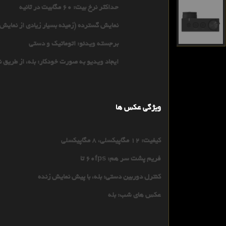
حداکثر نرخ بیت: 60 مگابیت در ثانیه
نمایش گسترده (زمینه بسیار زیادی از نمایش)
برجسته ویدئو: اتوماتیک و دستی
ایجاد ویدیو به صورت خودکار: بله، از طریق 
ویژگی عکس ها
کیفیت: 12 مگاپیکسلی، 8 مگاپیکسلی
فریم پشت سر هم: 60fps تا
کنترل دوربین دستی: بله، با پیش نمایش زنده
عکس های شب: بله