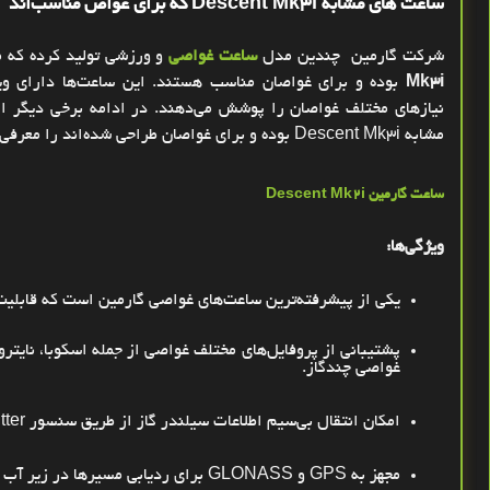
ساعت های مشابه
Descent Mk3i
که برای غواص مناسب‌اند
شرکت گارمین
چندین مدل
ساعت غواصی
و ورزشی تولید کرده که 
Mk3i
بوده و برای غواصان مناسب هستند. این ساعت‌ها دارای وی
نیازهای مختلف غواصان را پوشش می‌دهند. در ادامه برخی دیگر از
مشابه
Descent Mk3i
بوده و برای غواصان طراحی شده‌اند را معرفی 
ساعت گارمین
Descent Mk2i
ویژگی‌ها
:
یکی از پیشرفته‌ترین ساعت‌های غواصی گارمین است که قابلیت
پشتیبانی از پروفایل‌های مختلف غواصی از جمله اسکوبا، نایتر
غواصی چندگاز
.
امکان انتقال بی‌سیم اطلاعات سیلندر گاز از طریق سنسور
tter
مجهز به
GPS
و
GLONASS
برای ردیابی مسیرها در زیر آب