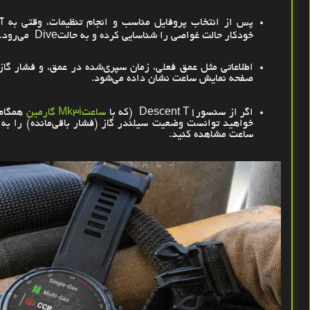
پس از انتخاب پروفایل مناسب و انجام تنظیمات، وقتی به آ
خودکار حالت غواصی را شناسایی کرده و به حالت
Dive
می‌رود
.
اطلاعاتی مثل عمق فعلی، زمان سپری‌شده در عمق، و فشار گاز
صفحه نمایش ساعت نشان داده می‌شود
.
اگر از سنسور
Descent T1
(که با
ساعتMk3i گارمین
همگام‌
خواهید توانست وضعیت سیلندر گاز (فشار باقی‌مانده) را ب
ساعت مشاهده کنید
.