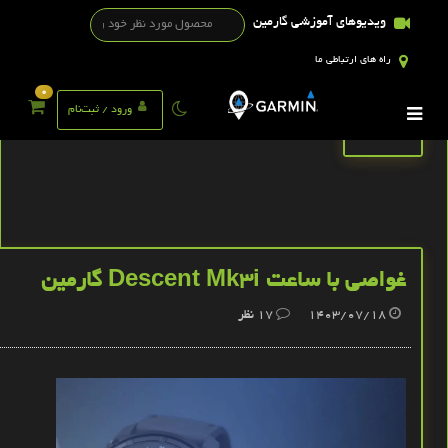
ویدیوهای آموزشی گارمین
راه های ارتباطی ما
0
تگ ها
ورود / ثبت‌نام
غواصی با ساعت Descent Mk3i گارمین
1403/07/18
17
نظر