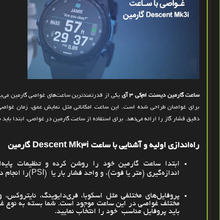
ساعت گارمین دیسنت ام‌کی 3 آی
یکی از قدرتمندترین ساعت‌های غواصی گارمین می‌باش
برای غواصان طراحی شده است. این ساعت امکاناتی مثل نمایش عمق، زمان غواصی، 
دقیق فشار گاز را ارائه می‌دهد. برای استفاده از ساعت گارمین در غواصی، ابتدا باید 
راه‌اندازی اولیه و آشنایی با ساعت
Descent Mk3i
گارمین
ابتدا ساعت گارمین خود را روشن کرده و تنظیمات پایه‌ا
اندازه‌گیری (متر یا فوت)، و واحد فشار
بار یا
(PSI)
را انجام د
پروفایل‌های مختلفی مثل اسکوبا، فری‌دایوینگ، نایتروکس، و
مختلف غواصی در این ساعت موجود است. شما بسته به نوع غو
باید پروفایل مناسب
خود
را انتخاب نمایید
.