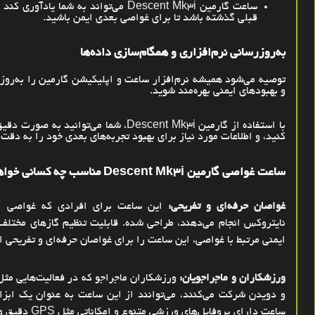
ساعت گارمین
Descent Mk3i
می‌تواند به شما یادآوری کند 
قبلی گذشته باشد تا برای غواصی بعدی ایمن باشید
.
به‌روزرسانی نرم‌افزاری و همگام‌سازی داده‌ها
توصیه می‌شود همیشه نرم‌افزار ساعت و اپلیکیشن گارمین را به‌روز ن
و بهبودهای ایمنی بهره‌مند شوید
.
با استفاده از گارمین
Descent Mk3i
، شما می‌توانید به صورت دقی
کنید، و اطلاعات مورد نیاز برای بهبود تجربه‌های بعدی خود را به دقت
ساعت غواصی گارمین
Descent Mk3i
مناسب چه کسانی خواه
غواصان حرفه‌ای و تفریحی
:
این ساعت برای افرادی که غواصی اسک
نایتروکس انجام می‌دهند، طراحی شده. قابلیت تنظیم گازهای مختلف،
ایمنی مرتبط با غواصی، این ساعت را برای غواصان حرفه‌ای و تفریحی ای
ورزشکاران و ماجراجویان
:
ورزشکاران ماجراجو که در فعالیت‌هایی مث
و دویدن شرکت می‌کنند، می‌توانند از این ساعت به عنوان یک ابزار
ساعت دارای پروفایل‌های ورزشی متنوع و امکاناتی مثل
GPS
دقیق و