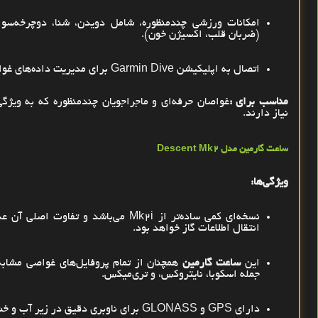
امکانات ورزشی چندمنظوره، شامل دویدن، شنا، دوچرخه‌سو
(ضربان قلب، اکسیژن خون)
.
اتصال به اپلیکیشن
Garmin Dive
برای مدیریت داده‌های غو
مناسب برای
:
غواصان حرفه‌ای و ماجراجویان چندمنظوره که به ویژ
نیاز دارند
.
ساعت گارمین مدل
Descent Mk2
ویژگی‌ها
:
نسخه‌ای کمی ساده‌تر از
Mk2i
می‌باشد و تفاوت اصلی آن ع
انتقال اطلاعات گاز خواهد بود
.
این
ساعت گارمین
همچنان از تمام پروفایل‌های غواصی مشاب
جمله اسکوبا، نایتروکس، و تری‌میکس
.
دارای
GPS
و
GLONASS
برای ناوبری دقیق در زیر آب و خ