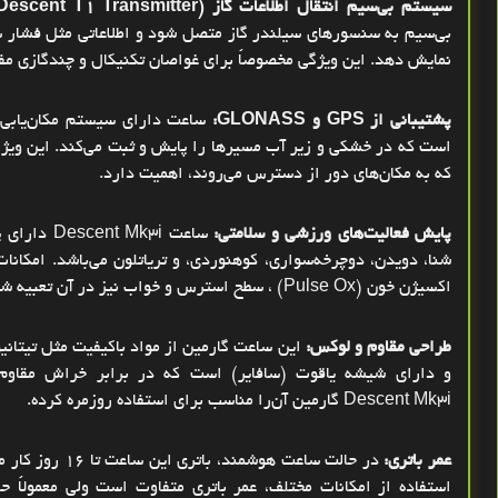
سیستم بی‌سیم انتقال اطلاعات گاز
Descent T1 Transmitter)
بی‌سیم به سنسورهای سیلندر گاز متصل شود و اطلاعاتی مثل فشار سیل
نمایش دهد. این ویژگی مخصوصاً برای غواصان تکنیکال و چندگازی م
پشتیبانی از
GPS
و
GLONASS
:
ساعت دارای سیستم مکان‌یابی
است که در خشکی و زیر آب مسیرها را پایش و ثبت می‌کند. این ویژگ
که به مکان‌های دور از دسترس می‌روند، اهمیت دارد
.
پایش فعالیت‌های ورزشی و سلامتی
:
ساعت
Descent Mk3i
دارای پ
شنا، دویدن، دوچرخه‌سواری، کوهنوردی، و تریاتلون می‌باشد
.
امکانا
اکسیژن خون
(Pulse Ox)
، سطح استرس و خواب نیز در آن تعبیه ش
طراحی مقاوم و لوکس
:
این ساعت گارمین از مواد باکیفیت مثل تیتان
و دارای شیشه یاقوت (سافایر) است که در برابر خراش مقاوم
Descent Mk3i
گارمین آن‌را مناسب برای استفاده روزمره کرده
.
عمر باتری
:
در حالت ساعت هوشمند