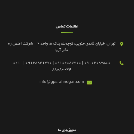
اطلاعات تماس
تهران، خیابان گاندی جنوبی، کوچه 5، پلاک 5، واحد 2 - شرکت اطلس ره
نگار آریا
09102087500 | 09102087600 | 09128841470 | 021-
88880034
info@gpsrahnegar.com
مجوزهای ما