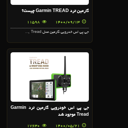
گارمين ترد Garmin TREAD چيست؟
11598
1400/09/13
جي پي اس خدرويي گارمين مدل Tread ,...
21
مرداد
جي پي اس خودرويي گارمين ترد Garmin
Tread موجود شد
17630
1400/05/21