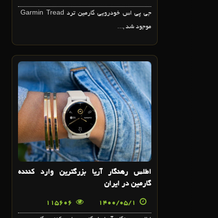
جي پي اس خودرويي گارمين ترد Garmin Tread
موجود شد ,...
1
مرداد
اطلس رهنگار آريا بزرگترين وارد کننده
گارمين در ايران
115606
1400/05/1