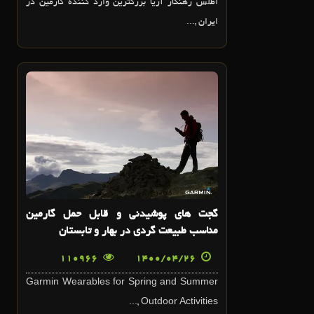
اطلس رهنگار آريا بزرگترين وارد کننده گارمين در
ايران ,...
26
تير
گجت هاي پوشيدني و قابل حمل گارمين
مناسب طبيعت گردي در بهار و تابستان
110966
1400/04/26
Garmin Wearables for Spring and Summer
Outdoor Activities ,...