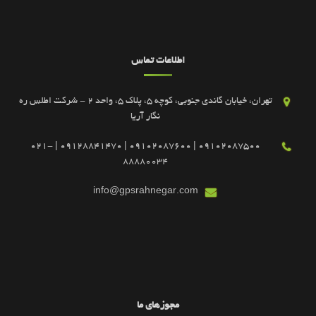
اطلاعات تماس
تهران، خیابان گاندی جنوبی، کوچه 5، پلاک 5، واحد 2 - شرکت اطلس ره
نگار آریا
09102087500 | 09102087600 | 09128841470 | 021-
88880034
info@gpsrahnegar.com
مجوزهای ما