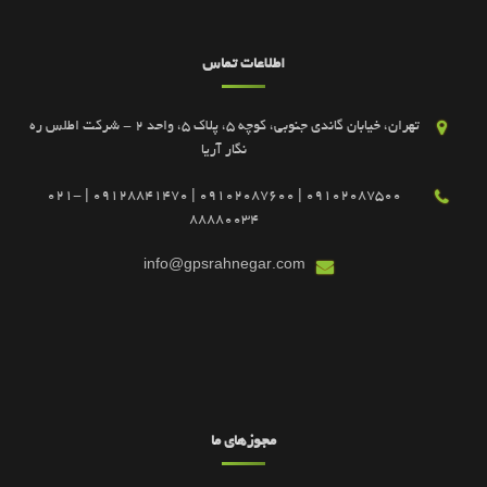
اطلاعات تماس
تهران، خیابان گاندی جنوبی، کوچه 5، پلاک 5، واحد 2 - شرکت اطلس ره
نگار آریا
09102087500 | 09102087600 | 09128841470 | 021-
88880034
info@gpsrahnegar.com
مجوزهای ما