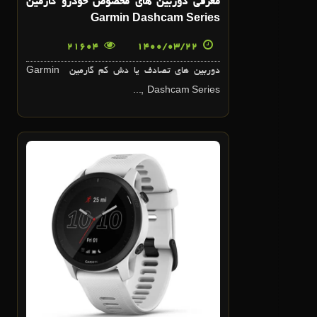
معرفي دوربين هاي مخصوص خودرو گارمين
Garmin Dashcam Series
21604
1400/03/22
دوربين هاي تصادف يا دش کم گارمين Garmin
Dashcam Series ,...
18
خرداد