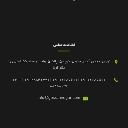
اطلاعات تماس
تهران، خیابان گاندی جنوبی، کوچه 5، پلاک 5، واحد 2 - شرکت اطلس ره
نگار آریا
09102087500 | 09102087600 | 09128841470 | 021-
88880034
info@gpsrahnegar.com