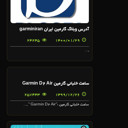
آدرس وبلاگ گارمين ايران garminiran
24245
1400/01/29
,...
26
ساعت خلباني گارمين Garmin D2 Air
اسفند
257443
1399/12/26
ساعت خلباني گارمين :"Garmin D2 Air " ,...