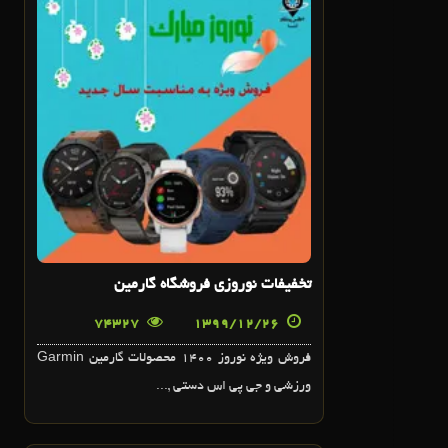
26
اسفند
تخفيفات نوروزي فروشگاه گارمين
74327
1399/12/26
فروش ويژه نوروز 1400 محصولات گارمين Garmin
ورزشي و جي پي اس دستي ,...