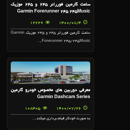
ساعت گارمين فوررانر 245 و 245 موزيک
Garmin Forerunner 245 245Music
12229
1400/08/4
ساعت گارمين فوررانر 245 و 245 موزيک Garmin
Forerunner 245/245Music ,...
26
مهر
معرفي دوربين هاي مخصوص خودرو گارمين
Garmin Dashcam Series
108305
1400/07/26
به صورت خودکار فيلم برداري ميکند ,...