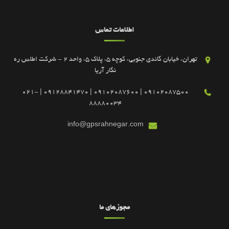
اطلاعات تماس
تهران، خیابان گاندی جنوبی، کوچه 5، پلاک 5، واحد 2 - شرکت اطلس ره
نگار آریا
09102087500 | 09102087600 | 09128841470 | 021-
88880034
info@gpsrahnegar.com
مجوزهای ما