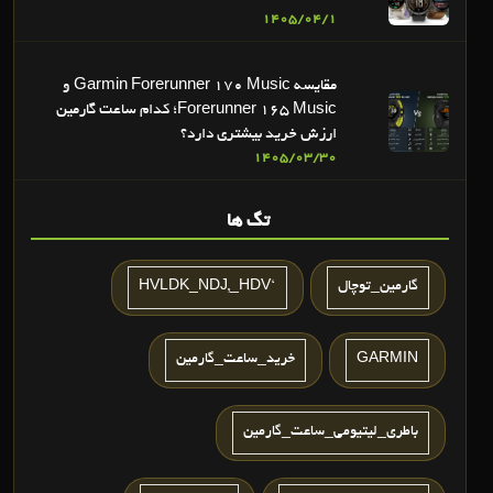
1405/04/1
مقایسه Garmin Forerunner 170 Music و
Forerunner 165 Music؛ کدام ساعت گارمین
ارزش خرید بیشتری دارد؟
1405/03/30
تگ ها
گارمین_توچال
‘HVLDK_NDJ,_HDV
GARMIN
خريد_ساعت_گارمين
باطری_لیتیومی_ساعت_گارمین