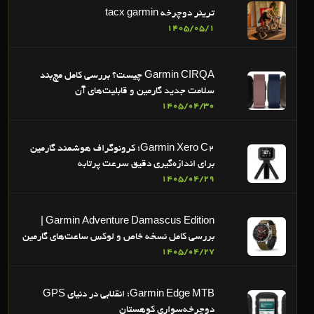
ترینر دوچرخه tacx garmin
1405/05/1
Garmin CIRQA چیست؟ بررسی کامل مچ‌بند
سلامت جدید گارمین و قابلیت‌های آن
1405/04/30
Garmin Xero C2؛ کرونوگراف هوشمند گارمین
برای اندازه‌گیری دقیق سرعت پرتابه
1405/04/29
Garmin Adventure Damascus Edition |
بررسی کامل نسخه خاص و لوکس ساعت‌های گارمین
1405/04/27
Garmin Edge MTB؛ انقلابی در دنیای GPS
دوچرخه‌سواری کوهستان