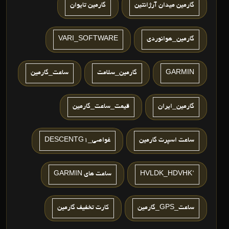
گارمین میدان آرژانتین
گارمین تایوان
گارمين_هوانوردي
VARI_SOFTWARE
GARMIN
گارمین_سلامت
ساعت_گارمین
گارمین_ایران
قیمت_ساعت_گارمین
ساعت اسپرت گارمين
غواصی_DESCENTG1
’HVLDK_HDVHK
ساعت هاي GARMIN
ساعت_GPS_گارمين
کارت تخفیف گارمین