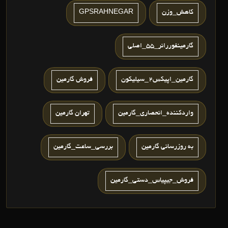
کاهش_وزن
GPSRAHNEGAR
گارمینفوررانر_55_اصلی
گارمین_اپیکس2_سیلیکون
فروش گارمين
واردکننده_انحصاری_گارمین
تهران گارمین
به روزرساني گارمين
بررسی_ساعت_گارمین
فروش_جیپیاس_دستی_گارمین