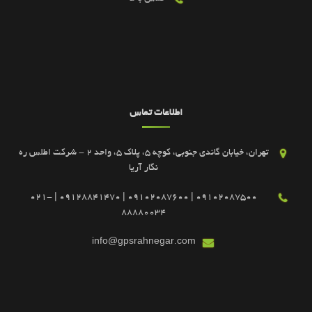
اطلاعات تماس
تهران، خیابان گاندی جنوبی، کوچه 5، پلاک 5، واحد 2 - شرکت اطلس ره
نگار آریا
09102087500 | 09102087600 | 09128841470 | 021-
88880034
info@gpsrahnegar.com