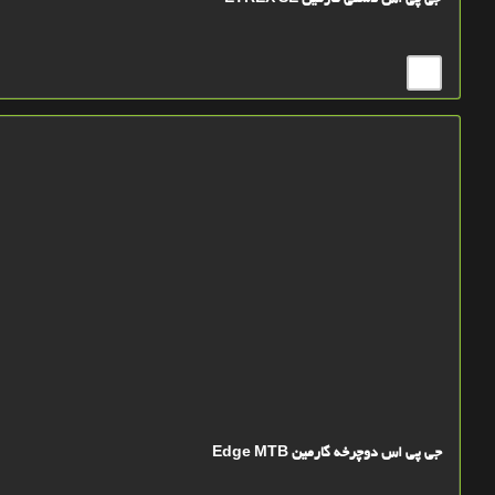
جی پی اس دستی گارمین ETREX SE
جی پی اس دوچرخه گارمین Edge MTB