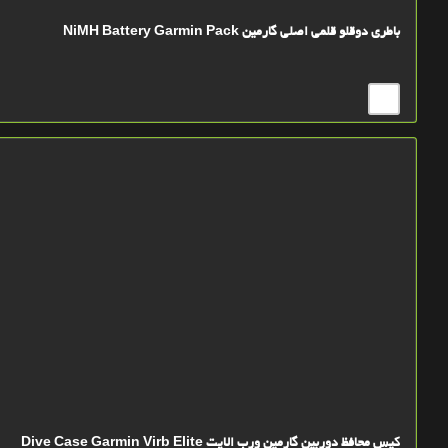
باطری دوقلو قلمی اصلی گارمین NiMH Battery Garmin Pack
کیس محافظ دوربین گارمین ورب الایت Dive Case Garmin Virb Elite