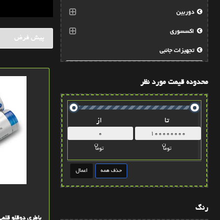
دوربین
اکسسوری
تجهيزات جانبي
محدوده قیمت مورد نظر
تا
از
ن
ن
توما
توما
رنگ