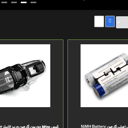
باطری دوقلو قلمی اصلی گارمین NiMH Battery
کیس مح