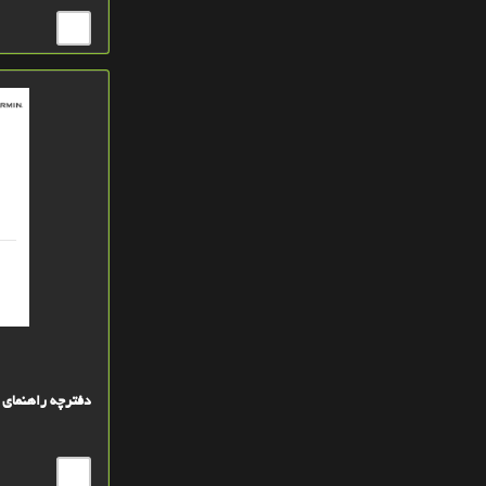
زرد روشن
آبي-بنفش
سبز
سفید
آبی کم رنگ
سیاه
طلايي
سرمه اي
تاندرا
سيلور
دفترچه راهنمای سا
سيلور
خاکستري GRAY