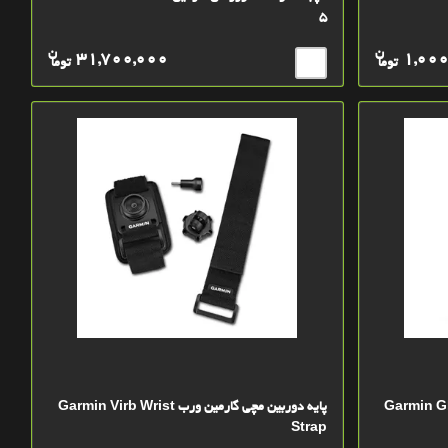
5
ن
ن
31,700,000
1,000
توما
توما
پایه دوربین مچی گارمین ورب Garmin Virb Wrist
Strap