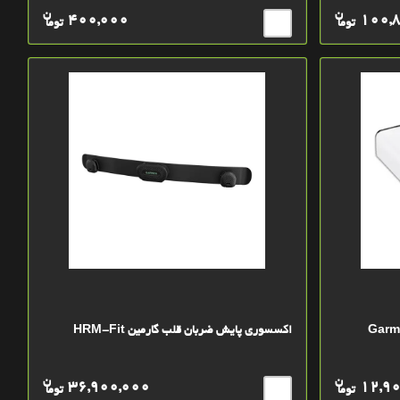
ن
ن
400,000
100,
توما
توما
Garmin li
اکسسوری پایش ضربان قلب گارمین HRM-Fit
ن
ن
36,900,000
12,9
توما
توما