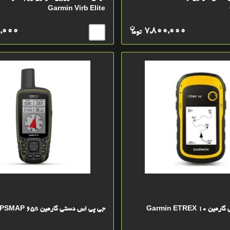
Garmin Virb Elite
ن
,000
7,800,000
توما
Garmin ETREX
جی پی اس دستی گارمین Garmin GPSMAP 65s