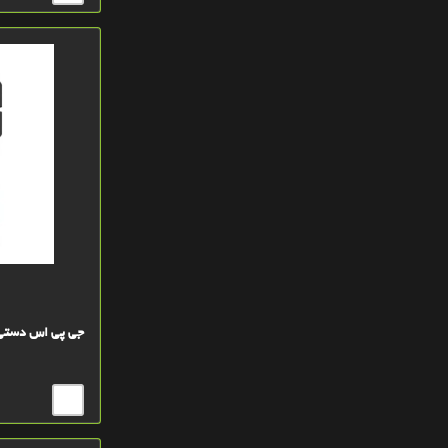
خاکستري GRAY
ياسي ارکيدORCHIDE
بی رنگ
جی پی اس دستی گارمین 