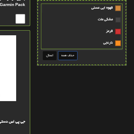
Garmin Pack
قهوه ايي عسلي
مشکي مات
قرمز
نارنجي
طوسي
قهوه ايي روشن
عنابي
قهوه ايي پررنگ
آبی
پتينه صورتي
جی پی اس دستی گارمین  10
سبز کله غازي