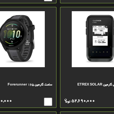
ETREX SOLAR
ساعت گارمین Forerunner 165
ن
00,000
52,690,000
توما