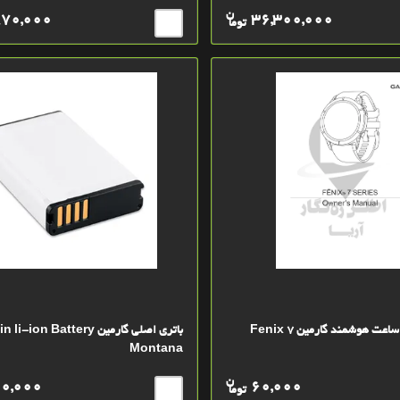
ن
870,000
36,300,000
توما
عت هوشمند گارمین Fenix 7
باتري اصلي گارمین -ion Battery
Montana
ن
00,000
60,000
توما