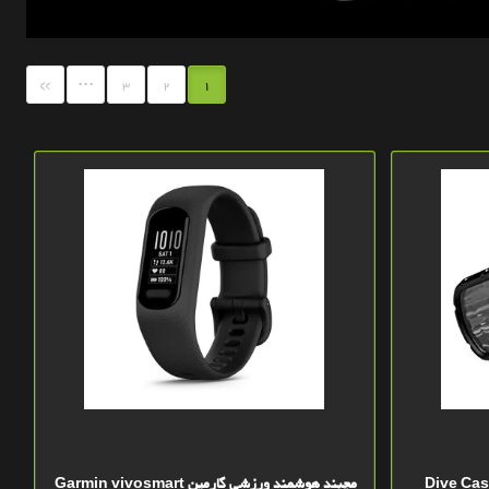
...
»
3
2
1
افظ دوربین گارمین ورب الایت Dive Case
مچبند هوشمند ورزشی گارمین Garmin vivosmart