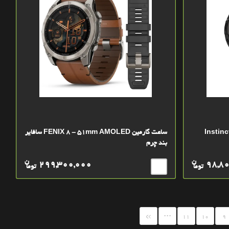
ساعت گارمین FENIX 8 - 51mm AMOLED سافایر
بند چرم
ن
ن
299,300,000
98,8
توما
توما
...
»
11
10
9