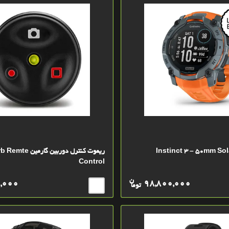
ریموت کنترل دوربین گ
Control
ن
,000
98,800,000
توما