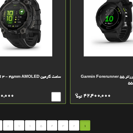
ساعت گارمين فوررانر 55 Garmin Forerunner
ساعت گارمین Instinct 3 – 45mm AMOLED
55
ن
00,000
42,400,000
توما
8
7
6
5
4
3
2
1