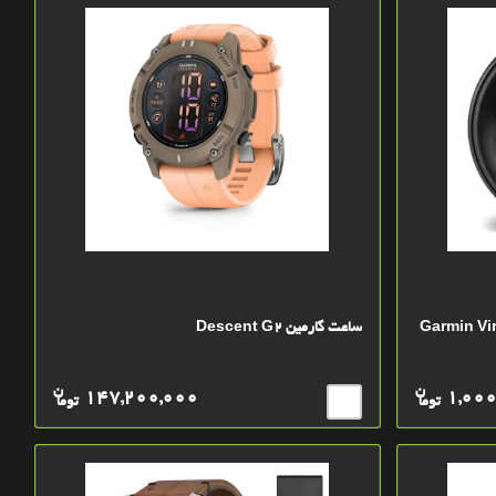
ارمین Garmin Virb Remte
ساعت گارمین Descent G2
ن
ن
147,200,000
1,000
توما
توما