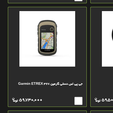
جی پی اس دستی گارمین Garmin ETREX 32x
ن
ن
59,730,000
59,5
توما
توما