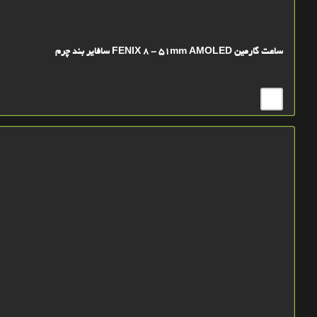
ساعت گارمین FENIX 8 - 51mm AMOLED سافایر بند چرم