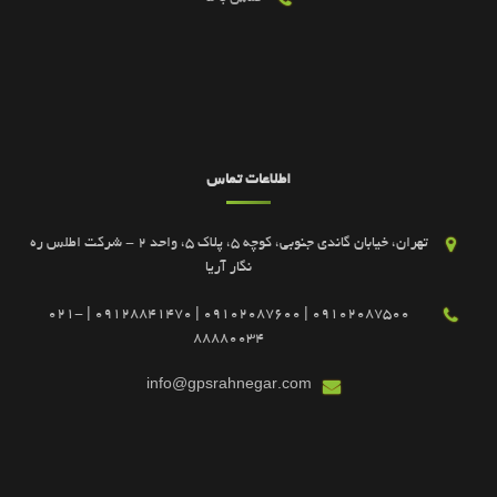
اطلاعات تماس
تهران، خیابان گاندی جنوبی، کوچه 5، پلاک 5، واحد 2 - شرکت اطلس ره
نگار آریا
09102087500 | 09102087600 | 09128841470 | 021-
88880034
info@gpsrahnegar.com