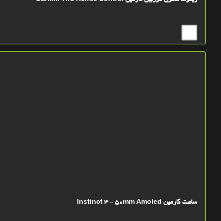
ریموت کنترل دوربین گارمین Garmin Virb Remte Control
ساعت گارمین Instinct 3 – 50mm Amoled