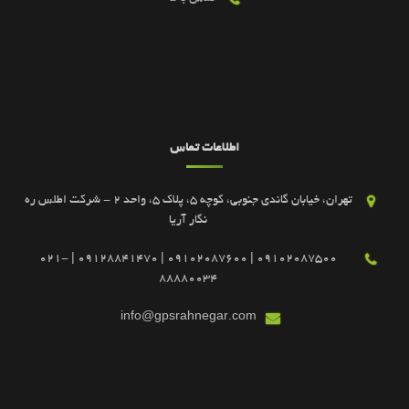
اطلاعات تماس
تهران، خیابان گاندی جنوبی، کوچه 5، پلاک 5، واحد 2 - شرکت اطلس ره
نگار آریا
09102087500 | 09102087600 | 09128841470 | 021-
88880034
info@gpsrahnegar.com