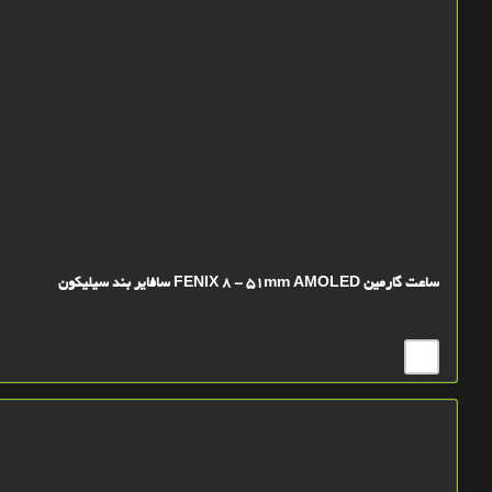
ساعت گارمین FENIX 8 - 51mm AMOLED سافایر بند سیلیکون