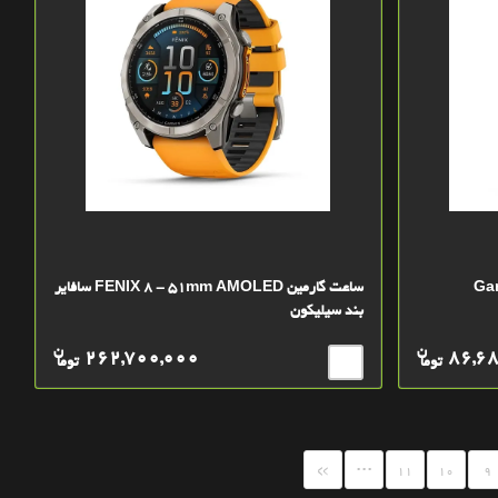
ساعت گارمین FENIX 8 - 51mm AMOLED سافایر
بند سیلیکون
ن
ن
262,700,000
86,6
توما
توما
...
»
11
10
9