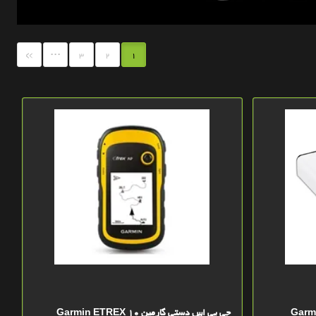
...
»
3
2
1
Garmin li
جی پی اس دستی گارمین Garmin ETREX 10