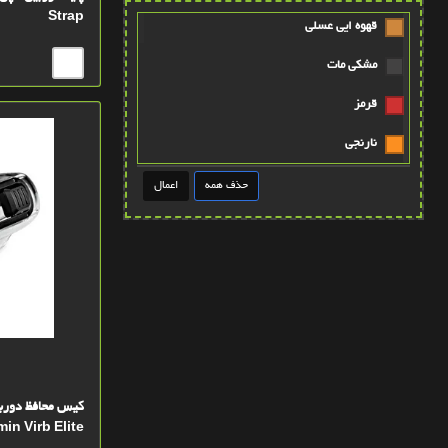
Strap
قهوه ايي عسلي
مشکي مات
قرمز
نارنجي
طوسي
قهوه ايي روشن
عنابي
قهوه ايي پررنگ
آبی
پتينه صورتي
سبز کله غازي
in Virb Elite