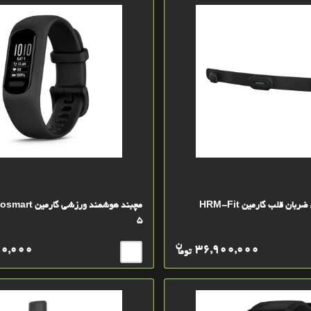
ن قلب گارمین HRM-Fit
مچبند هوشمند ورزش
5
ن
00,000
36,900,000
توما