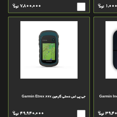
ن
ن
7,800,000
1,000
توما
توما
Garmin Index S2 Sma
جی پی اس دستی گارمین Garmin Etrex 22x
ن
ن
49,940,000
39,4
توما
توما