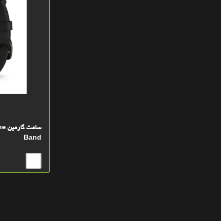
ساع
Band