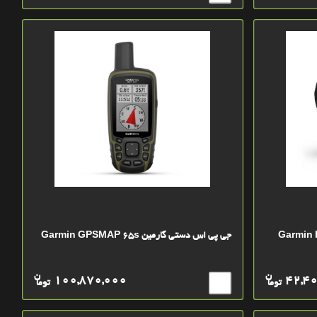
Garmin Forerunner
جی پی اس دستی گارمین Garmin GPSMAP 65s
ن
ن
100,870,000
42,4
توما
توما