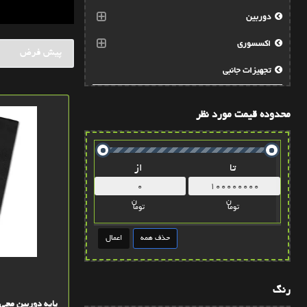
دوربین
اکسسوری
تجهيزات جانبي
محدوده قیمت مورد نظر
تا
از
ن
ن
توما
توما
رنگ