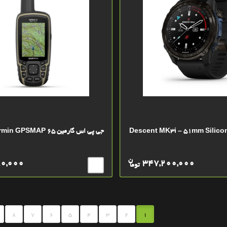
ت گارمین Descent MK3i – 51mm Silicone
جی پی اس گارمین Garmin GPSMAP 65
ن
80,000
347,200,000
توما
8
7
6
5
4
3
2
1