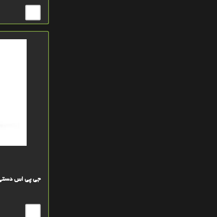
زرد روشن
آبي-بنفش
سبز
سفید
آبی کم رنگ
سیاه
طلايي
سرمه اي
تاندرا
سيلور
جی پی اس دستی گارمین 32x
سيلور
خاکستري GRAY