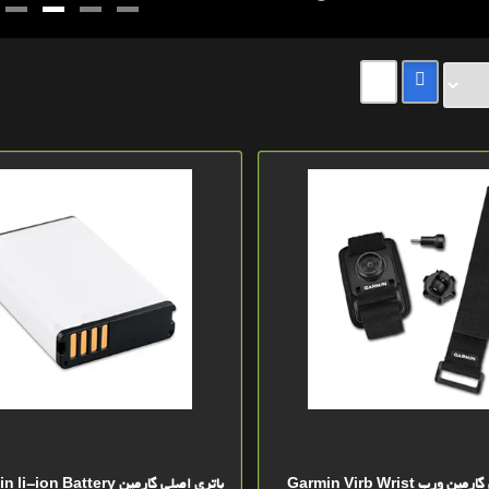
پایه دوربین مچی گارمین ورب Garmin Virb Wrist
باتري اصلي گارمین -ion Battery