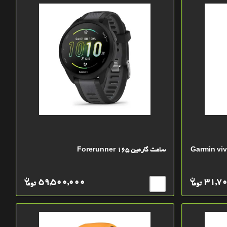
ی گارمین Garmin vivosmart
ساعت گارمین Forerunner 165
ن
ن
59,500,000
31,7
توما
توما