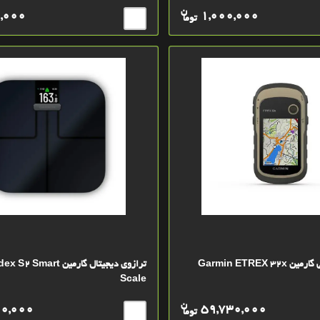
ن
,000
1,000,000
توما
Garmin ETREX 
ترازوی دیجیتال گارمین rt
Scale
ن
00,000
59,730,000
توما