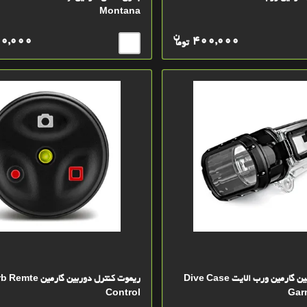
Montana
ن
00,000
400,000
توما
کیس محافظ دوربین گارمین ورب الایت Dive Case
ریموت کنترل دوربین گ
Control
Garm