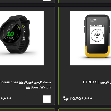
ن ETREX SE
ساعت گارمين فوررانر 55 
55 Sport Watch
ن
00,000
35,750,000
توما