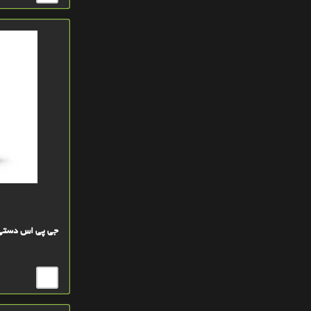
خاکستري GRAY
ياسي ارکيدORCHIDE
بی رنگ
جی پی اس دستی گارمی