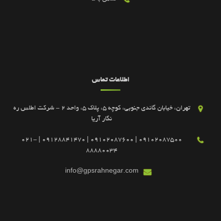
اطلاعات تماس
تهران، خیابان گاندی جنوبی، کوچه 5، پلاک 5، واحد 2 - شرکت اطلس ره
نگار آریا
09102087500 | 09102087600 | 09128841470 | 021-
88880034
info@gpsrahnegar.com