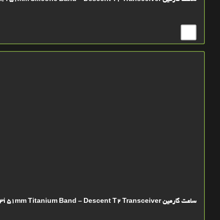
ساعت گارمین Descent Mk3i 51mm Silicone Band – Descent T2 Transceiver
ساعت گارمین Descent Mk3i 51mm Titanium Band – Descent T2 Transceiver