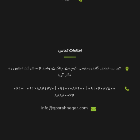
اطلاعات تماس
تهران، خیابان گاندی جنوبی، کوچه 5، پلاک 5، واحد 2 - شرکت اطلس ره
نگار آریا
09102087500 | 09102087600 | 09128841470 | 021-
88880034
info@gpsrahnegar.com