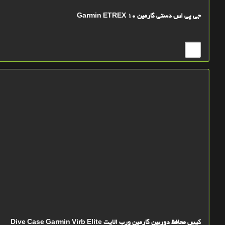
جی پی اس دستی گارمین Garmin ETREX 10
کیس محافظ دوربین گارمین ورب الایت Dive Case Garmin Virb Elite