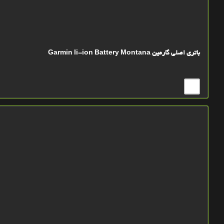
باتري اصلي گارمین Garmin li-ion Battery Montana