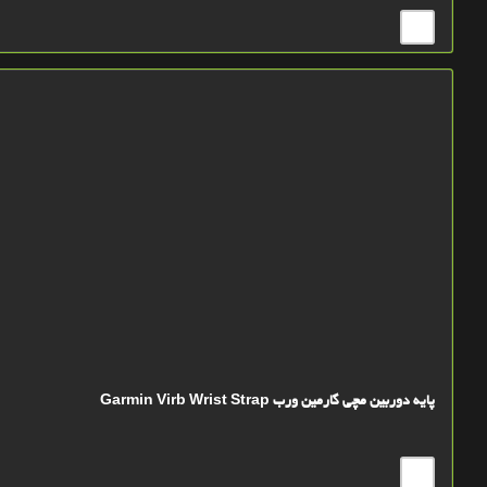
پایه دوربین مچی گارمین ورب Garmin Virb Wrist Strap