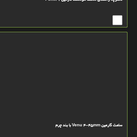
دفترچه راهنمای ساعت هوشمند گارمین Fenix 7
ساعت گارمین Venu 4-45mm با بند چرم